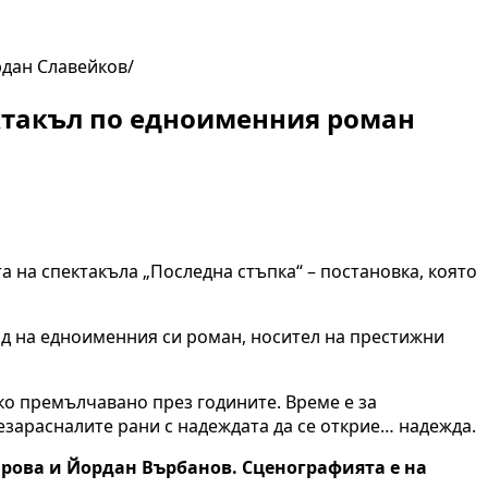
рдан Славейков
ектакъл по едноименния роман
а на спектакъла „Последна стъпка“ – постановка, която
яд на едноименния си роман, носител на престижни
чко премълчавано през годините. Време е за
езарасналите рани с надеждата да се открие… надежда.
арова и Йордан Върбанов. Сценографията е на