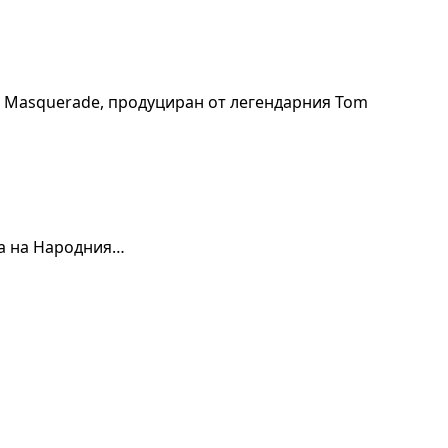
кт Masquerade, продуциран от легендарния Tom
на на Народния…