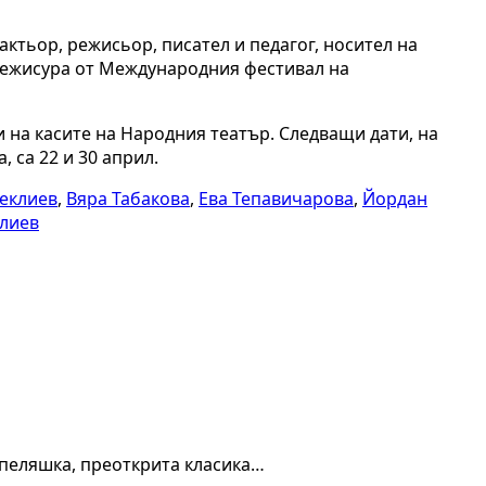
 актьор, режисьор, писател и педагог, носител на
 режисура от Международния фестивал на
 на касите на Народния театър. Следващи дати, на
 са 22 и 30 април.
еклиев
,
Вяра Табакова
,
Ева Тепавичарова
,
Йордан
лиев
епеляшка, преоткрита класика…