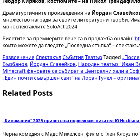
Теодор Киряков, костюмите – на Никол Трендафило
Драматургичните произведения на
Йордан Славейко
множество награди за своите литературни творби. Има
моноспектаклите SoloAct 2024
Билетите за премиерите вече са в продажба онлайн:
ht
които можете да гледате „Последна стъпка“ – спектакъл
Развлечение
Спектакъл
Събития
Театър
Tagged
„После
Върбанов
,
Йордан Славейков
,
Народен театър "Иван В
Навигация
Minecraft феновете се събират в Централни хали в Со
„Един почти съвършен свят“ на Лоран Гунел – оригина
Related Posts
„Киномания“ 2025 приветства норвежкия писател Ю Несбьо и
Черна комедия с Мадс Микелсен, филм с Глен Клоуз по