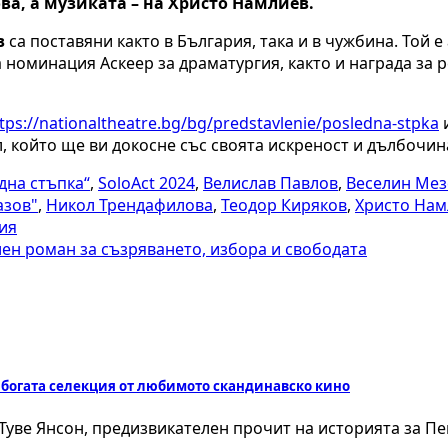
ва, а музиката – на Христо Намлиев.
в
са поставяни както в България, така и в чужбина. Той е
 номинация Аскеер за драматургия, както и награда за
tps://nationaltheatre.bg/bg/predstavlenie/posledna-stpka
и
, който ще ви докосне със своята искреност и дълбочина,
дна стъпка“
,
SoloAct 2024
,
Велислав Павлов
,
Веселин Мез
азов"
,
Никол Трендафилова
,
Теодор Киряков
,
Христо Нам
фия
лен роман за съзряването, избора и свободата
 богата селекция от любимото скандинавско кино
 Туве Янсон, предизвикателен прочит на историята за П