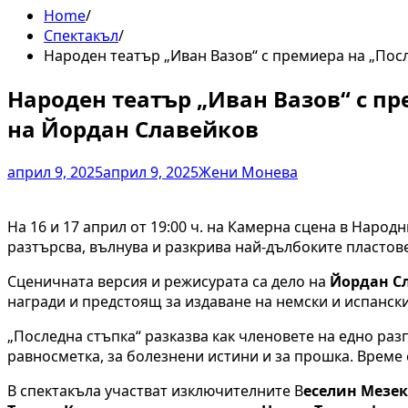
Home
Спектакъл
Народен театър „Иван Вазов“ с премиера на „Пос
Народен театър „Иван Вазов“ с п
на Йордан Славейков
април 9, 2025
април 9, 2025
Жени Монева
На 16 и 17 април от 19:00 ч. на Камерна сцена в Народ
разтърсва, вълнува и разкрива най-дълбоките пластов
Сценичната версия и режисурата са дело на
Йордан С
награди и предстоящ за издаване на немски и испански
„Последна стъпка“ разказва как членовете на едно раз
равносметка, за болезнени истини и за прошка. Време 
В спектакъла участват изключителните В
еселин Мезек