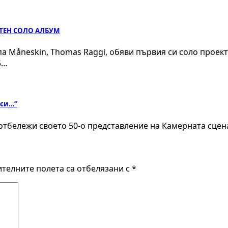
ЮТЕН СОЛО АЛБУМ
па Måneskin, Thomas Raggi, обяви първия си соло прое
5…
 си…“
е отбележи своето 50-о представление на Камерната сце
телните полета са отбелязани с
*