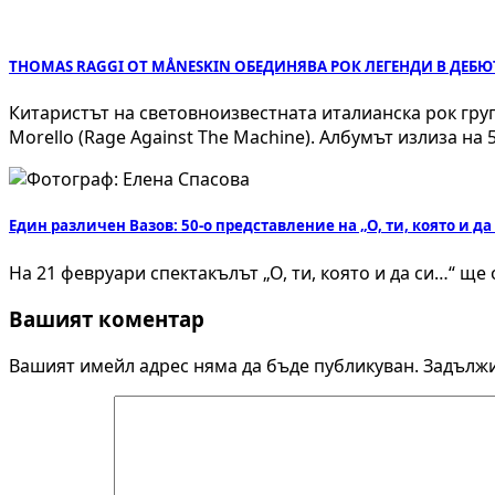
THOMAS RAGGI ОТ MÅNESKIN ОБЕДИНЯВА РОК ЛЕГЕНДИ В ДЕБ
Китаристът на световноизвестната италианска рок гру
Morello (Rage Against The Machine). Албумът излиза на 
Един различен Вазов: 50-о представление на „О, ти, която и да
На 21 февруари спектакълът „О, ти, която и да си…“ щ
Вашият коментар
Вашият имейл адрес няма да бъде публикуван.
Задължи