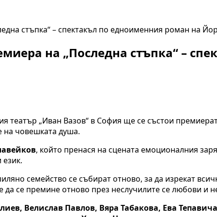
ледна стъпка“ – спектакъл по едноименния роман на Йо
ремиера на „Последна стъпка“ – сп
ния театър „Иван Вазов“ в София ще се състои премиерат
е на човешката душа.
лавейков
, който пренася на сцената емоционалния зар
 език.
пиляно семейство се събират отново, за да изрекат вси
е да се премине отново през неслучилите се любови и н
лиев, Велислав Павлов, Вяра Табакова, Ева Тепавич