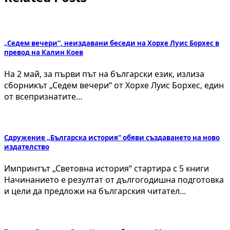
„Седем вечери“, неиздавани беседи на Хорхе Луис Борхес в
превод на Калин Коев
На 2 май, за първи път на български език, излиза
сборникът „Седем вечери“ от Хорхе Луис Борхес, един
от всепризнатите…
Сдружение „Българска история“ обяви създаването на ново
издателство
Импринтът „Световна история“ стартира с 5 книги
Начинанието е резултат от дългогодишна подготовка
и цели да предложи на българския читател…