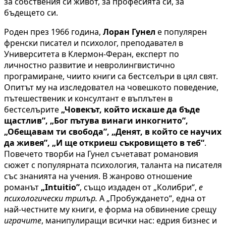
за собствения си живот, за професията си, за
бъдещето си.
Роден през 1966 година,
Лоран Гунел
е популярен
френски писател и психолог, преподавател в
Университета в Клермон-Феран, експерт по
личностно развитие и невролингвистично
програмиране, чиито книги са бестселъри в цял свят.
Опитът му на изследовател на човешкото поведение,
пътешественик и консултант е въплътен в
бестселърите
„Човекът, който искаше да бъде
щастлив”, „Бог пътува винаги инкогнито”,
„Обещавам ти свобода”, „Денят, в който се научих
да живея”, „И ще откриеш съкровището в теб“
.
Повечето творби на Гунел съчетават романовия
сюжет с популярната психология, таланта на писателя
със знанията на учения. В жанрово отношение
романът
„Intuitio”
, също издаден от „Колибри“,
е
психологически трилър.
А „Пробуждането“, една от
най-честните му книги, е форма на обвинение срещу
играчите
, манипулиращи всички нас: едрия бизнес и