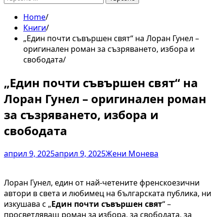
за:
Home
Книги
„Един почти съвършен свят“ на Лоран Гунел –
оригинален роман за съзряването, избора и
свободата
„Един почти съвършен свят“ на
Лоран Гунел – оригинален роман
за съзряването, избора и
свободата
април 9, 2025
април 9, 2025
Жени Монева
Лоран Гунел, един от най-четените френскоезични
автори в света и любимец на българската публика, ни
изкушава с
„
Един почти съвършен свят
“
–
просветляващ роман за избора, за свободата, за