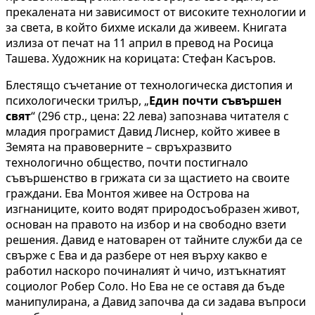
прекалената ни зависимост от високите технологии и
за света, в който бихме искали да живеем. Книгата
излиза от печат на 11 април в превод на Росица
Ташева. Художник на корицата: Стефан Касъров.
Блестящо съчетание от технологическа дистопия и
психологически трилър, „
Един почти съвършен
свят
“ (296 стр., цена: 22 лева) запознава читателя с
младия програмист Давид Лиснер, който живее в
Земята на правоверните – свръхразвито
технологично общество, почти постигнало
съвършенство в грижата си за щастието на своите
граждани. Ева Монтоя живее на Острова на
изгнаниците, които водят природосъобразен живот,
основан на правото на избор и на свободно взети
решения. Давид е натоварен от тайните служби да се
свърже с Ева и да разбере от нея върху какво е
работил наскоро починалият ѝ чичо, изтъкнатият
социолог Робер Соло. Но Ева не се оставя да бъде
манипулирана, а Давид започва да си задава въпроси