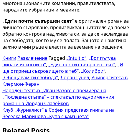
многонационалните компании, правителствата,
народните избраници и медиите.
„
Един почти съвършен свят
“ е оригинален роман за
личното съзряване, предизвикващ читателя да поеме
обратно контрола над живота си, за да се наслаждава
на свободата, която му се полага. Защото е наистина
важно в чии ръце е властта за вземане на решения.
Книги
Развлечение
Tagged
„Intuitio”
,
„Бог пътува
винаги инкогнито”
,
„Един почти съвършен свят“
,
„И
ще откриеш съкровището в теб“
,
„Колибри“
,
„Обещавам ти свобода”
,
Лоран Гунел
,
Университета в
Клермон-Феран
Навигация
Народен театър „Иван Вазов“ с премиера на
„Последна стъпка“ – спектакъл по едноименния
роман на Йордан Славейков
Клуб „Журналист“ в София представя книгата на
Веселка Маринова „Купа с камъчета“
Related Posts