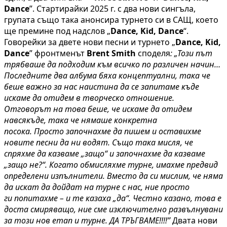
Dance
”. Стартирайки 2025 г. с два нови сингъла,
групата също така анонсира турнето си в САЩ, което
ще премине под надслов „
Dance, Kid, Dance
“.
Говорейки за двете нови песни и турнето „
Dance, Kid,
Dance
” фронтменът
Brent Smith
споделя
: „Този ​​път
трябваше да подходим към всичко по различен начин…
Последните два албума бяха концептуални, така че
беше важно за нас наистина да се запитаме къде
искаме да отидем в творческо отношение.
Отговорът на това беше, че искаме да отидем
навсякъде, така че нямаше конкретна
посока. Просто започнахме да пишем и оставихме
новите песни да ни водят. Също така мисля, че
спряхме да казваме „защо“ и започнахме да казваме
„защо не?“. Когато обмисляхме турне, имахме предвид
определени изпълнители. Вместо да си мислим, че няма
да искат да дойдат на турне с нас, ние просто
ги попитахме – и те казаха „да“. Честно казано, това е
доста смиряващо, ние сме изключително развълнувани
за този нов етап и турне. ДА ТРЪГВАМЕ!!!!”
Двата нови