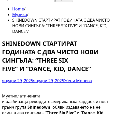
за:
Home
Музика
SHINEDOWN СТАРТИРАТ ГОДИНАТА С ДВА ЧИСТО
НОВИ СИНГЪЛА: “THREE SIX FIVE” И “DANCE, KID,
DANCE”
SHINEDOWN СТАРТИРАТ
ГОДИНАТА С ДВА ЧИСТО НОВИ
СИНГЪЛА: “THREE SIX
FIVE” И “DANCE, KID, DANCE”
януари 29, 2025
януари 29, 2025
Жени Монева
Мултиплатинената
и разбиваща рекордите американска хардрок и пост-
грънч група
Shinedown
, обяви издаването на не
един, а два сингъла – “
Three Six Five
” и “
Dance, Kid,