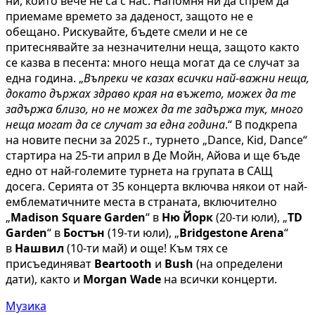
ни, които вече не са с нас. Напомня ни да спрем да
приемаме времето за даденост, защото не е
обещано. Рискувайте, бъдете смели и не се
притеснявайте за незначителни неща, защото както
се казва в песента: много неща могат да се случат за
една година. „
Въпреки че казах всички най-важни неща,
докато държах здраво края на въжето, можех да те
задържа близо, но не можех да те задържа тук, много
неща могат да се случат за една година
.“ В подкрепа
на новите песни за 2025 г., турнето „Dance, Kid, Dance“
стартира на 25-ти април в Де Мойн, Айова и ще бъде
едно от най-големите турнета на групата в САЩ
досега. Серията от 35 концерта включва някои от най-
емблематичните места в страната, включително
„
Madison Square Garden
“ в
Ню Йорк
(20-ти юли), „
TD
Garden
“ в
Бостън
(19-ти юли), „
Bridgestone Arena
“
в
Нашвил
(10-ти май) и още! Към тях се
присъединяват
Beartooth
и
Bush
(на определени
дати), както и
Morgan Wade
на всички концерти.
Музика