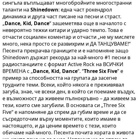
сингъла въплъщават многобройните многостранни
таланти на
Shinedown
: една част рокендрол
динамика и друга част писане на песни и страст.
„
Dance, Kid, Dance
“ зашеметява още в началото с
невероятно тежки китари и ударно темпо. Това е
отчасти социален коментар и отчасти „не му мислете
много, нека просто се развихрим и ДА ТАНЦУВАМЕ!“
Песента прекрачва границите и е напомняне защо
Shinedown държат рекорда за най-много #1 песни в
радиостанциите с формат Active Rock на ВСИЧКИ
ВРЕМЕНА с „
Dance, Kid, Dance
“. “
Three Six Five
” е
пример за способността на групата да засегне
трудните теми. Всеки, който някога е преживявал
загуба, знае, че всеки ден, в който си поемаме въздух,
е възможност да живеем пълнокръвно – да живеем за
тези, които сме загубили. В основата си „Three Six
Five“ е напомняне да спрем да губим време и да се
съсредоточим върху моментите, които имаме в
настоящето, и да ценим времето с тези, които
обичаме най-много. Песента почита хората в живота