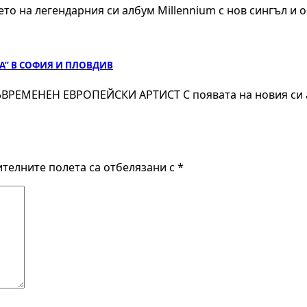
то на легендарния си албум Millennium с нов сингъл и о
IA” В СОФИЯ И ПЛОВДИВ
ЕМЕНЕН ЕВРОПЕЙСКИ АРТИСТ С появата на новия си алб
телните полета са отбелязани с
*