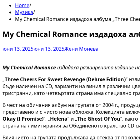
Home
Музика
My Chemical Romance издадоха албума „Three Cheer
My Chemical Romance издадоха албу
юни 13, 2025
юни 13, 2025
Жени Монева
My Chemical Romance
издадоха разширеното издание на
„
Three Cheers For Sweet Revenge (Deluxe Edition)
“ изл
бъде наличен на CD, варианти на винил в различни цв
тристранни, като четвъртата страна има специално гр
В чест на обичания албум на групата от 2004 г., прод
представено и с чисто нова обложка. Колекцията включв
Okay (I Promise)
“, „
Helena
“ и „
The Ghost Of You
“, както
страна на лимитирания за Обединеното кралство CD с
Влиянието на групата продължава да отеква от поколе