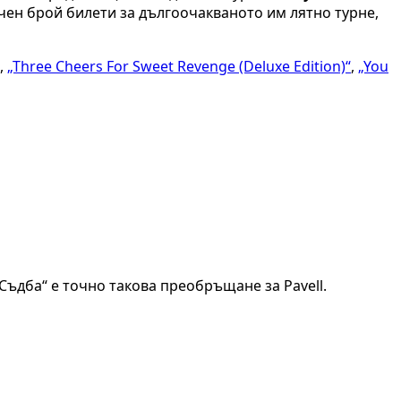
ичен брой билети за дългоочакваното им лятно турне,
,
„Three Cheers For Sweet Revenge (Deluxe Edition)“
,
„You
Съдба“ е точно такова преобръщане за Pavell.