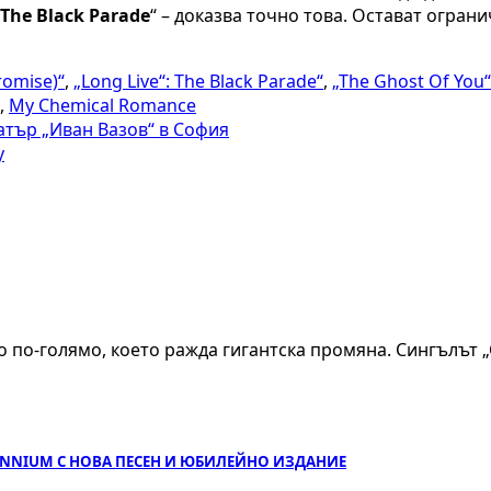
 The Black Parade
“ – доказва точно това. Остават огран
romise)“
,
„Long Live“: The Black Parade“
,
„The Ghost Of You“
,
My Chemical Romance
атър „Иван Вазов“ в София
y
 по-голямо, което ражда гигантска промяна. Сингълът „
LENNIUM С НОВА ПЕСЕН И ЮБИЛЕЙНО ИЗДАНИЕ