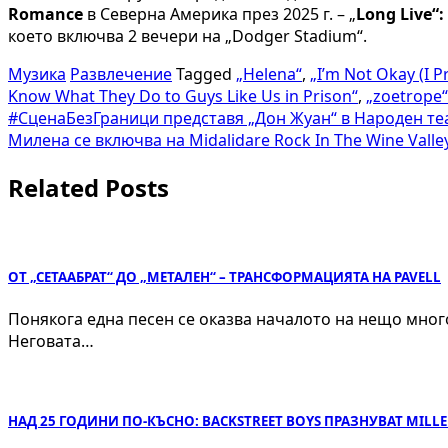
Romance
в Северна Америка през 2025 г. – „
Long Live“:
което включва 2 вечери на „Dodger Stadium“.
Музика
Развлечение
Tagged
„Helena“
,
„I’m Not Okay (I P
Know What They Do to Guys Like Us in Prison“
,
„zoetrope“
Навигация
#СценаБезГраници представя „Дон Жуан“ в Народен те
Милена се включва на Midalidare Rock In The Wine Valle
Related Posts
ОТ „СЕТААБРАТ“ ДО „МЕТАЛЕН“ – ТРАНСФОРМАЦИЯТА НА PAVELL
Понякога една песен се оказва началото на нещо много
Неговата…
НАД 25 ГОДИНИ ПО-КЪСНО: BACKSTREET BOYS ПРАЗНУВАТ MIL