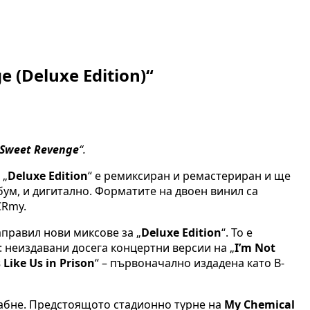
(Deluxe Edition)“
 Sweet Revenge
“.
 „
Deluxe Edition
“ е ремиксиран и ремастериран и ще
ум, и дигитално. Форматите на двоен винил са
CRmy.
правил нови миксове за „
Deluxe Edition
“. То е
: неиздавани досега концертни версии на „
I’m Not
Like Us in Prison
“ – първоначално издадена като B-
лабне. Предстоящото стадионно турне на
My Chemical