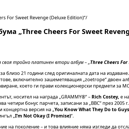
s For Sweet Revenge (Deluxe Edition)“
ма „Three Cheers For Sweet Revenge 
 своя тройно платинен втори албум – „
Three Cheers For
иза близо 21 години след оригиналната дата на издаване.
етове, включително зашеметяващия „zoetrope“ двоен алб
авиране, което ги прави колекционерски предмети за M
уцентът, носител на награда „GRAMMY®“ –
Rich Costey
,
е на
а четири бонус парчета, записани за „BBC“ през 2005 г.
 и концертна версия на „
You Know What They Do to Guys 
ингъл „
I’m Not Okay (I Promise)
“.
ние на поколение – и това влияние няма изгледи да отс