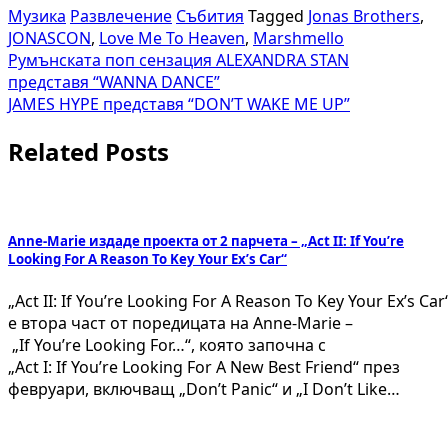
Музика
Развлечение
Събития
Tagged
Jonas Brothers
,
JONASCON
,
Love Me To Heaven
,
Marshmello
Навигация
Румънската поп сензация ALEXANDRA STAN
представя “WANNA DANCE”
JAMES HYPE представя “DON’T WAKE ME UP”
Related Posts
Anne-Marie издаде проекта от 2 парчета – „Act II: If You’re
Looking For A Reason To Key Your Ex’s Car“
„Act II: If You’re Looking For A Reason To Key Your Ex’s Car
е втора част от поредицата на Anne-Marie –
„If You’re Looking For…“, която започна с
„Act I: If You’re Looking For A New Best Friend“ през
февруари, включващ „Don’t Panic“ и „I Don’t Like…