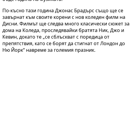
По-късно тази година Джонас Брадърс също ще се
завърнат към своите корени с нов коледен филм на
Дисни. Филмът ще следва много класически сюжет за
дома на Коледа, проследявайки братята Ник, Джо и
Кевин, докато те „се сблъскват с поредица от
препятствия, като се борят да стигнат от Лондон до
Ню Йорк“ навреме за големия празник.