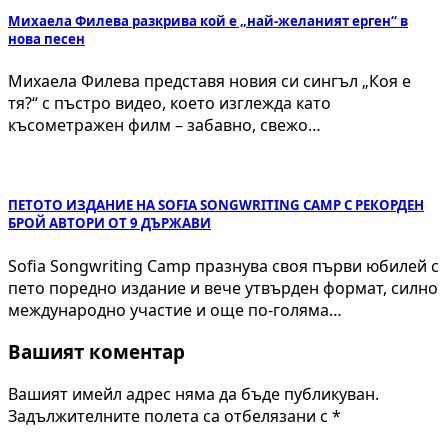
Михаела Филева разкрива кой е „най-желаният ерген“ в
нова песен
Михаела Филева представя новия си сингъл „Коя е
тя?“ с пъстро видео, което изглежда като
късометражен филм – забавно, свежо…
ПЕТОТО ИЗДАНИЕ НА SOFIA SONGWRITING CAMP С РЕКОРДЕН
БРОЙ АВТОРИ ОТ 9 ДЪРЖАВИ
Sofia Songwriting Camp празнува своя първи юбилей с
пето поредно издание и вече утвърден формат, силно
международно участие и още по-голяма…
Вашият коментар
Вашият имейл адрес няма да бъде публикуван.
Задължителните полета са отбелязани с
*