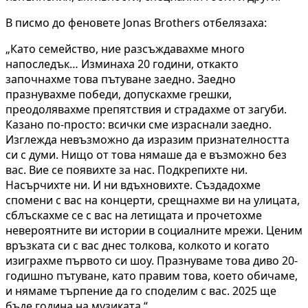
В писмо до феновете Jonas Brothers отбелязаха:
„Като семейство, ние разсъждавахме много
напоследък… Изминаха 20 години, откакто
започнахме това пътуване заедно. Заедно
празнувахме победи, допускахме грешки,
преодолявахме препятствия и страдахме от загуби.
Казано по-просто: всички сме израснали заедно.
Изглежда невъзможно да изразим признателността
си с думи. Нищо от това нямаше да е възможно без
вас. Вие се появихте за нас. Подкрепихте ни.
Насърчихте ни. И ни вдъхновихте. Създадохме
спомени с вас на концерти, срещнахме ви на улицата,
сблъскахме се с вас на летищата и прочетохме
невероятните ви истории в социалните мрежи. Ценим
връзката си с вас днес толкова, колкото и когато
изиграхме първото си шоу. Празнуваме това диво 20-
годишно пътуване, като правим това, което обичаме,
и нямаме търпение да го споделим с вас. 2025 ще
бъде година на музиката.“