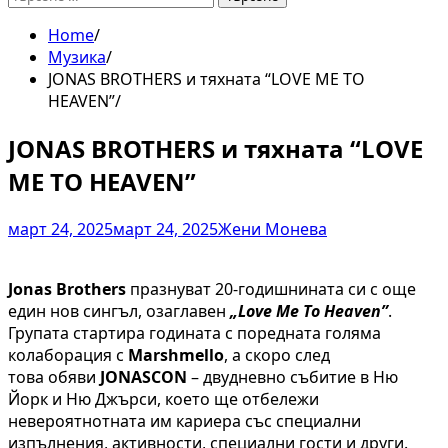
за:
Home
Музика
JONAS BROTHERS и тяхната “LOVE ME TO
HEAVEN”
JONAS BROTHERS и тяхната “LOVE
ME TO HEAVEN”
март 24, 2025
март 24, 2025
Жени Монева
Jonas Brothers
празнуват 20-годишнината си с още
един нов сингъл, озаглавен
„Love Me To Heaven”
.
Групата стартира годината с поредната голяма
колаборация с
Marshmello
, a скоро след
това обяви
JONASCON
– двудневно събитие в Ню
Йорк и Ню Джърси, което ще отбележи
невероятнотната им кариера със специални
изпълнения, активности, специални гости и други.