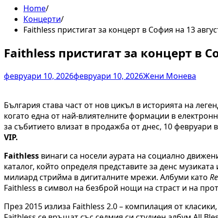
Home
Концерти
Faithless пристигат за концерт в София на 13 авгус
Faithless пристигат за концерт в С
февруари 10, 2026
февруари 10, 2026
Жени Монева
България става част от нов цикъл в историята на леге
когато една от най-влиятелните формации в електронна
за събитието влизат в продажба от днес, 10 февруари в
VIP.
Faithless
винаги са носели аурата на социално движение
каталог, който определя представите за денс музиката и
милиард стрийма в дигиталните мрежи. Албуми като
Re
Faithless в символ на безброй нощи на страст и на про
През 2015 излиза Faithless 2.0 – компилация от класики,
Faithless се връщат със седмия си студиен албум All Bl