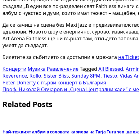
създали.„В един все по-разделен свят Faithless винаги са
албум с чувство и думи, които имат тежест – мащабен,
Да се качиш на сцена без Maxi Jazz е предизвикателств
вдъхнови. Новото шоу е енергично, сурово, извисяващо,
Art Arena Faithless ще ни върнат там, откъдето започв
умеят да създадат.
Билетите за събитието са достъпни в мрежата
на Ticket
Концерти
Музика
Развлечение
Tagged
All Blessed
,
Armin
Reverence
,
Rollo
,
Sister Bliss
,
Sunday 8PM
,
Tiësto
,
Vidas A
Навигация
Peter Doherty с първи концерт в България
Проф. Николай Овчаров и „Сцена Централни хали“ с ме
Related Posts
Най-тежкият албум в соловата кариера на Tarja Turunen ще ож