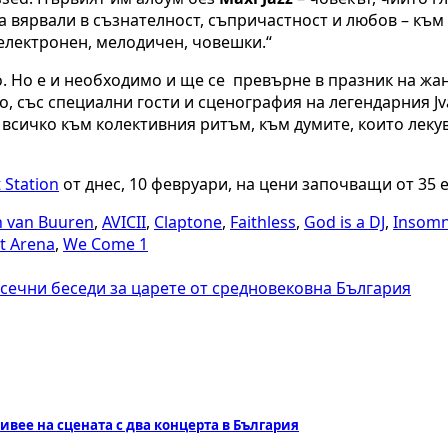
 вярвали в съзнателност, съпричастност и любов – към себе
 електронен, мелодичен, човешки.“
о. Но е и необходимо и ще се превърне в празник на жан
 със специални гости и сценография на легендарния Jvan 
а всичко към колективния ритъм, към думите, които леку
 Station
от днес, 10 февруари, на цени започващи от 35 
 van Buuren
,
AVICII
,
Claptone
,
Faithless
,
God is a DJ
,
Insomn
rt Arena
,
We Come 1
сечни беседи за царете от средновековна България
ивее на сцената с два концерта в България