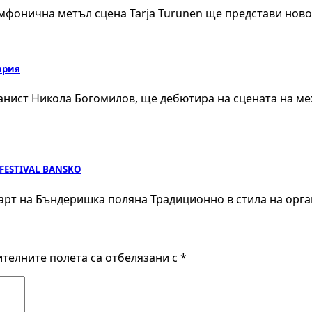
мфонична метъл сцена Tarja Turunen ще представи ново
ария
ианист Никола Богомилов, ще дебютира на сцената на 
 FESTIVAL BANSKO
 март на Бъндеришка поляна Традиционно в стила на ор
телните полета са отбелязани с
*