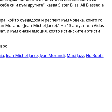
 си и към другите“, казва Sister Bliss. All Blessed е
ра, който създадоха и респект към човека, който го
Morandi (Jean-Michel Jarre).“ На 13 август във Vidas
ват, и към онази емоция, която истинските артисти
евро.
ia
,
Jean-Michel Jarre
,
Jvan Morandi
,
Maxi Jazz
,
No Roots
,