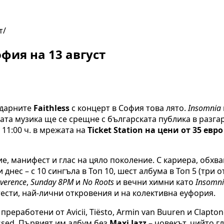
т
офия на 13 август
ндарните
Faithless
с концерт в София това лято.
Insomnia
та музика ще се срещне с българската публика в разгар
 11:00 ч. в мрежата на
Ticket Station на цени от 35 евро 
, манифест и глас на цяло поколение. С кариера, обхваща
 днес – с 10 сингъла в Топ 10, шест албума в Топ 5 (три 
verence
,
Sunday 8PM
и
No Roots
и вечни химни като
Insomn
тести, най-лични откровения и на колективна еуфория.
 преработени от Avicii, Tiësto, Armin van Buuren и Clapt
essed. Първият им албум без
Maxi Jazz
– човекът, чийто г