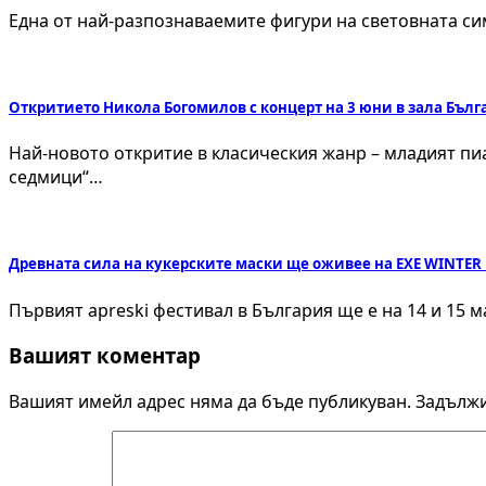
Една от най-разпознаваемите фигури на световната си
Откритието Никола Богомилов с концерт на 3 юни в зала Бълг
Най-новото откритие в класическия жанр – младият п
седмици“…
Древната сила на кукерските маски ще оживее на EXE WINTER
Първият аpreski фестивал в България ще е на 14 и 15
Вашият коментар
Вашият имейл адрес няма да бъде публикуван.
Задължи