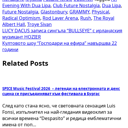
Evening With Dua Lipa
,
Club Future Nostalgia
,
Dua Lipa
,
Future Nostalgia
,
Glastonbury
,
GRAMMY
,
Physical
,
Radical Optimism
,
Rod Laver Arena
,
Rush
,
The Royal
Albert Hall
,
Troye Sivan
Навигация
LUCY DACUS записа сингъла “BULLSEYE” с ирландския
музикант HOZIER
Култовото шоу “Господари на ефира” навършва 22
години
Related Posts
SPICE Music Festival 2026 – легенди на електронната и денс
сцена се присъединяват към фестивала в Бургас
След като стана ясно, че световната сензация Luis
Fonsi, изпълнител на най-гледания видеоклип за
всички времена “Despasito” и редица емблематични
имена от поп…