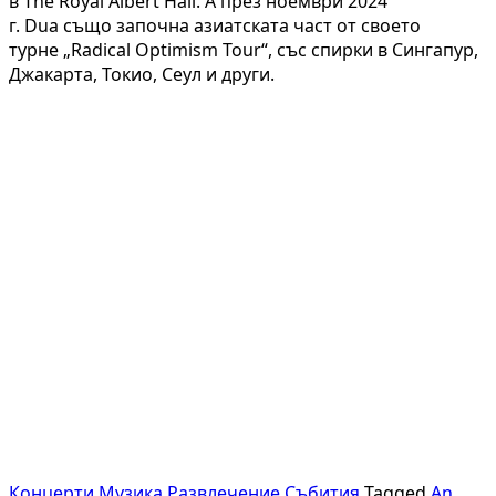
в The Royal Albert Hall. А през ноември 2024
г. Dua също започна азиатската част от своето
турне „Radical Optimism Tour“, със спирки в Сингапур,
Джакарта, Токио, Сеул и други.
Концерти
Музика
Развлечение
Събития
Tagged
An