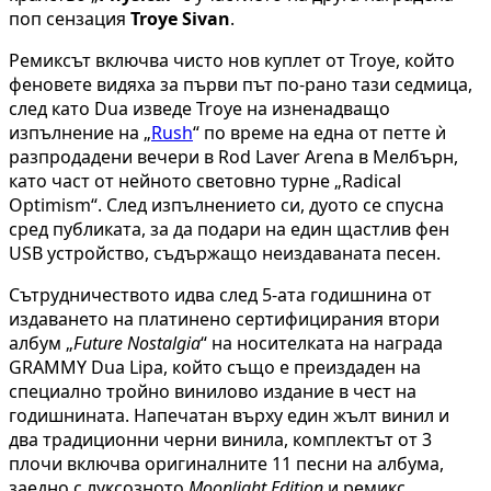
поп сензация
Troye Sivan
.
Ремиксът включва чисто нов куплет от Troye, който
феновете видяха за първи път по-рано тази седмица,
след като Dua изведе Troye на изненадващо
изпълнение на „
Rush
“ по време на една от петте ѝ
разпродадени вечери в Rod Laver Arena в Мелбърн,
като част от нейното световно турне „Radical
Optimism“. След изпълнението си, дуото се спусна
сред публиката, за да подари на един щастлив фен
USB устройство, съдържащо неиздаваната песен.
Сътрудничеството идва след 5-ата годишнина от
издаването на платинено сертифицирания втори
албум „
Future Nostalgia
“ на носителката на награда
GRAMMY Dua Lipa, който също е преиздаден на
специално тройно винилово издание в чест на
годишнината. Напечатан върху един жълт винил и
два традиционни черни винилa, комплектът от 3
плочи включва оригиналните 11 песни на албума,
заедно с луксозното
Moonlight Edition
и ремикс