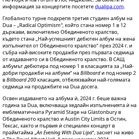
информация за концертите посетете
dualipa.com
.
Глобалното турне подкрепя третия студиен албум на
Dua – „Radical Optimism
“
, който стана номер 1 в 12
държави, включително Обединеното кралство,
където стана „Най-успешният дебютен албум на жена
изпълнител от Обединеното кралство“ през 2024 г. и
събра най-високите продажби през първата седмица
от издаването си в Обединеното кралство. В САЩ
албумът дебютира под номер 1 в класацията за „Най-
добри продажби на албуми“ на
Billboard
и под номер 2
в
Billboard 200
класация, отбелязвайки най-голямата
седмица на продажбите на Dua досега.
Освен издаването на албума ѝ, 2024 г. беше важна
година за Dua, включваща хедлайн изпълненията ѝ на
емблематичната Pyramid Stage на Glastonbury в
Обединеното кралство и Austin City Limits в Остин,
Тексас, както и първия ѝ специален концерт в
праймтайма „
An Evening With Dua Lipa
“, заснет на живо