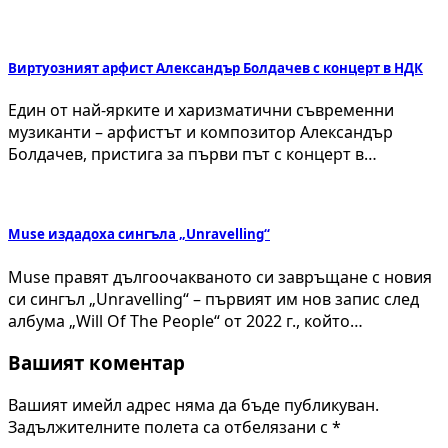
Виртуозният арфист Александър Болдачев с концерт в НДК
Един от най-ярките и харизматични съвременни
музиканти – арфистът и композитор Александър
Болдачев, пристига за първи път с концерт в…
Muse издадоха сингъла „Unravelling“
Muse правят дългоочакваното си завръщане с новия
си сингъл „Unravelling“ – първият им нов запис след
албума „Will Of The People“ от 2022 г., който…
Вашият коментар
Вашият имейл адрес няма да бъде публикуван.
Задължителните полета са отбелязани с
*