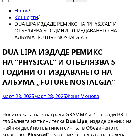
за:
Home
Концерти
DUA LIPA ИЗДАДЕ РЕМИКС НА “PHYSICAL” И
ОТБЕЛЯЗВА 5 ГОДИНИ ОТ ИЗДАВАНЕТО НА
АЛБУМА „FUTURE NOSTALGIA“
DUA LIPA ИЗДАДЕ РЕМИКС
НА “PHYSICAL” И ОТБЕЛЯЗВА 5
ГОДИНИ ОТ ИЗДАВАНЕТО НА
АЛБУМА „FUTURE NOSTALGIA“
март 28, 2025
март 28, 2025
Жени Монева
Носителката на 3 награди GRAMMY и 7 награди BRIT,
глобалната изпълнителка
Dua Lipa
, издаде ремикс на
нейния двойно платинен сингъл в Обединеното
кралство „
Physical
“ с участието на друга наградена