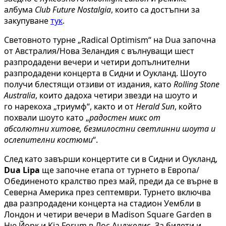
албума
Club Future Nostalgia
, които са достъпни за
закупуване
тук
.
Световното турне „Radical Optimism“ на Dua започна
от Австралия/Нова Зеландия с вълнуващи шест
разпродадени вечери и четири допълнителни
разпродадени концерта в Сидни и Оукланд. Шоуто
получи блестящи отзиви от издания, като
Rolling Stone
Australia
, които дадоха четири звезди на шоуто и
го нарекоха „триумф“, както и от
Herald Sun
, който
похвали шоуто като „
радостен микс от
абсолютни
хитове
, безмилостни светлинни шоута и
ослепителни костюми
“.
След като завърши концертите си в Сидни и Оукланд,
Dua Lipa
ще започне етапа от турнето в Европа/
Обединеното кралство през май, преди да се върне в
Северна Америка през септември. Турнето включва
два разпродадени концерта на стадион Уембли в
Лондон и четири вечери в Madison Square Garden в
Ню Йорк и Kia Forum в Лос Анджелис. За билети и