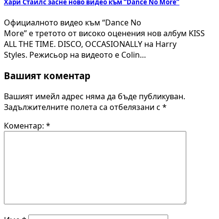
Хари Стайлс засне ново видео към “Dance No More”
Официалното видео към “Dance No
More” е третото от високо оценения нов албум KISS
ALL THE TIME. DISCO, OCCASIONALLY на Harry
Styles. Режисьор на видеото е Colin…
Вашият коментар
Вашият имейл адрес няма да бъде публикуван.
Задължителните полета са отбелязани с
*
Коментар:
*