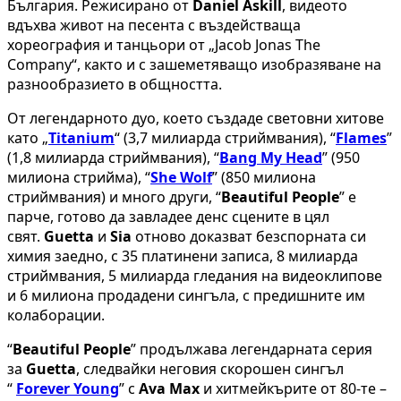
България. Режисирано от
Daniel Askill
, видеото
вдъхва живот на песента с въздействаща
хореография и танцьори от „Jacob Jonas The
Company“, както и с зашеметяващо изобразяване на
разнообразието в общността.
От легендарното дуо, което създаде световни хитове
като „
Titanium
“ (3,7 милиарда стриймвания), “
Flames
”
(1,8 милиарда стриймвания), “
Bang My Head
” (950
милиона стрийма), “
She Wolf
” (850 милиона
стриймвания) и много други, “
Beautiful People
” е
парче, готово да завладее денс сцените в цял
свят.
Guetta
и
Sia
отново доказват безспорната си
химия заедно, с 35 платинени записа, 8 милиарда
стриймвания, 5 милиарда гледания на видеоклипове
и 6 милиона продадени сингъла, с предишните им
колаборации.
“
Beautiful People
” продължава легендарната серия
за
Guetta
, следвaйки неговия скорошен сингъл
“
Forever
Young
” с
Ava Max
и хитмейкърите от 80-те –