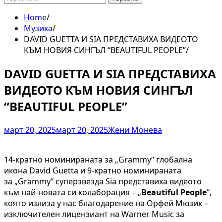
за:
Home
Музика
DAVID GUETTA И SIA ПРЕДСТАВИХА ВИДЕОТО
КЪМ НОВИЯ СИНГЪЛ “BEAUTIFUL PEOPLE”
DAVID GUETTA И SIA ПРЕДСТАВИХА
ВИДЕОТО КЪМ НОВИЯ СИНГЪЛ
“BEAUTIFUL PEOPLE”
март 20, 2025
март 20, 2025
Жени Монева
14-кратно номинираната за „Grammy“ глобална
икона David Guetta и 9-кратно номинираната
за „Grammy“ суперзвезда Sia
представиха видеото
към най-новата си колаборация – „
Beautiful People
“,
която излиза у нас благодарение на Орфей Мюзик –
изключителен лицензиант на Warner Music за