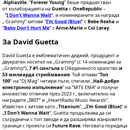
Alphaville
. “
Forever Young
” беше предшестван
от колаборацията на
Guetta
с
OneRepublic
–
“
I Don’t Wanna Wait
”, и номинираните за награда
„ Grammy“ хитове “
I’m Good (Blue)
” с
Bebe Rexha
и
“
Baby
Don’t
Hurt
Me
” с
Anne-Marie
и
Coi Leray
.
За David Guetta
David Guetta е емблематичен диджей, продуцент и
двукратен носител на „Grammy“ (с 14 номинации за
„Grammy“),
7
#1
сингъла
в Обединеното кралство
и
53 милиарда стриймвания
. Той оглави “
Топ
100
” на “DJ Mag” четири пъти, спечели „
Най-добро
електронно изпълнение
“ на “MTV EMA” и получи
множество отличия през 2023 г., включително на
наградите „BRIT“ и „iHeartRadio Music Awards“.
Известен с хитове като „
Titanium
“,
„I’m Good (Blue)
“ и
„
I Don’t Wanna Wait
“, Guetta продължава да си
сътрудничи с топ звезди и да разширява жанровите
граници с проекта си
Future Rave
. Неговата поредица