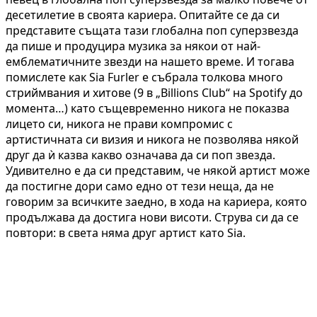
десетилетие в своята кариера. Опитайте се да си
представите същата тази глобална поп суперзвезда
да пише и продуцира музика за някои от най-
емблематичните звезди на нашето време. И тогава
помислете как Sia Furler е събрала толкова много
стриймвания и хитове (9 в „Billions Club“ на Spotify до
момента…) като същевременно никога не показва
лицето си, никога не прави компромис с
артистичната си визия и никога не позволява някой
друг да ѝ казва какво означава да си поп звезда.
Удивително е да си представим, че някой артист може
да постигне дори само едно от тези неща, да не
говорим за всичките заедно, в хода на кариера, която
продължава да достига нови висоти. Струва си да се
повтори: в света няма друг артист като Sia.