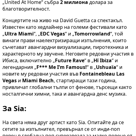
„United At Home“ събра
2 милиона
долара за
благотворителност.
Концертите на живо на David Guetta са спектакъл.
Известен като хедлайнер на големи фестивали като
„
Ultra Miami
“, „
EDC Vegas
“ и „
Tomorrowland
“, той
винаги прави наелектризиращи изпълнения, които
съчетават авангардни визуализации, пиротехника и
характерното му звучене. Неговите редовни участия в
Ибиса, включително „
Future Rave
“ в „
Hï Ibiza
“ и
легендарния „
F*** Me I’m Famous!
“ в „
Ushuaïa
“ и
новите му редовни участия във
Fontainebleau Las
Vegas
и
Miami Beach
, стартиращи тази година,
привличат глобални тълпи от фенове, търсещи както
носталгични химни, така и авангардна денс музика.
За Sia:
На света няма друг артист като Sia. Опитайте да се
сетите за изпълнител, превърнал се от инди-поп
певец в глобална поп суперзвезда за малко повече от