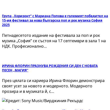
Група „Хоризонт“ с Мариана Попова е големият победител на
15-ия фестивал за нова българска поп и рок музика София
2025
Петнадесетото издание на фестивала за поп и рок
музика „София” се състоя на 17 септември в зала 1 на
НДК. Професионално…
ИРИНА ФЛОРИН ПРАЗНУВА РОЖДЕНИЯ СИ ДЕН С НОВАТА
ПЕСЕН „МАГИЯ“
През цялата си кариера Ирина Флорин демонстрира
своят усет за новото и модерното. Модерното
прозира и в музиката й, с…