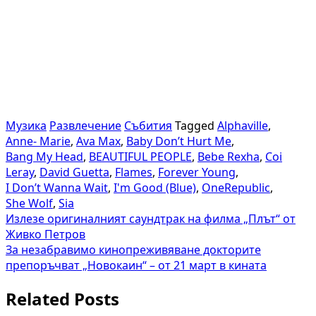
Музика
Развлечение
Събития
Tagged
Alphaville
,
Anne- Marie
,
Ava Max
,
Baby Don’t Hurt Me
,
Bang My Head
,
BEAUTIFUL PEOPLE
,
Bebe Rexha
,
Coi
Leray
,
David Guetta
,
Flames
,
Forever Young
,
I Don’t Wanna Wait
,
I'm Good (Blue)
,
OneRepublic
,
She Wolf
,
Sia
Навигация
Излезе оригиналният саундтрак на филма „Плът“ от
Живко Петров
За незабравимо кинопреживяване докторите
препоръчват „Новокаин“ – от 21 март в кината
Related Posts