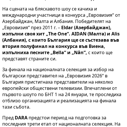
На сцената на бляскавото шоу се качиха и
международни участници в конкурса „Евровизия“ от
Азербайджан, Малта и Албания. Победителят на
„Евровизия“ през 2011 г. –
Eldar (Азербайджан),
изпълни своя хит „The One“. AIDAN (Малта) и Alis
(Албания), с които България ще се състезава във
втория полуфинал на конкурса във Виена,
изпълниха песните „Bella“ и „Nân“,
с които ще
представят страните си.
За финала на националната селекция за избор на
български представител на „Евровизия 2026“ в
България пристигнахa представители на няколко
европейски обществени телевизии. Впечатлени от
първото шоуто по БНТ 1 на 24 януари, те проследиха
отблизо организацията и реализацията на финала
тази събота.
Пред
DARA
предстои период на подготовка за
последния трети етап от националната селекция. На