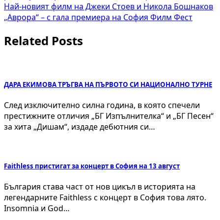
Най-новият филм на Джеки Стоев и Никола Бошнаков
„Аврора“ – с гала премиера на София Филм Фест
Related Posts
ДАРА ЕКИМОВА ТРЪГВА НА ПЪРВОТО СИ НАЦИОНАЛНО ТУРНЕ
След изключително силна година, в която спечели
престижните отличия „БГ Изпълнителка“ и „БГ Песен“
за хита „Дишам“, издаде дебютния си…
Faithless пристигат за концерт в София на 13 август
България става част от нов цикъл в историята на
легендарните Faithless с концерт в София това лято.
Insomnia и God…