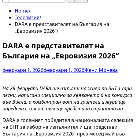
за:
Home
Телевизия
DARA е представителят на България на
„Евровизия 2026“
DARA е представителят на
България на „Евровизия 2026“
февруари 1, 2026
февруари 1, 2026
Жени Монева
На 28 февруари DARA ще изпълни на живо по БНТ 1 три
песни, написани специално за явяването ѝ на конкурса
във Виена, а комбиниран вот на зрители и жури ще
определи с коя от тях ще представи страната ни
DARA е големият победител в националната селекция
на БНТ за избор на изпълнител и ще представи
България на „Евровизия 2026“ през месец май във