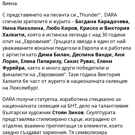
Виена.
С представянето на песента си „Thunder“, DARA
спечели зрителите и журито –
Богдана Карадочева,
Нина Николина, Любо Киров, Криско и Виктория
Халкити,
която е истинска легенда с над 30 години
опит на „Евровизия“. Гръцката звезда е един от най-
уважаваните вокални педагози в Европа и е работила
с артисти като
Дима Билан, Деспина Ванди, Ани
Лорак, Елена Папаризу, Сакис Рувас, Елени
Фурейра,
както и много други победители и
финалисти на „Евровизия“. Тази година Виктория
Халкити бе част от журито в националната селекция
на Люксембург.
DARA получи статуетка, изработена специално за
националната селекция на БНТ, дело на талантливия
български художник
Стоян Зиков
. Скулптурата
представлява стилизирано сърце, изградено от
отделни, взаимно преплитащи се елементи, които
заедно създават хармония. Тя символизира