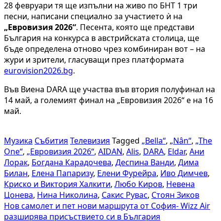
28 февруари тя ще изпълни на живо по БНТ 1 три
песни, написани специално за участието ѝ на
„Евровизия 2026“
. Песента, която ще представи
България на конкурса в австрийската столица, ще
бъде определена отново чрез комбиниран вот – на
жури и зрители, гласуващи през платформата
eurovision2026.bg
.
Във Виена DARA ще участва във втория полуфинал на
14 май, а големият финал на „Евровизия 2026“ е на 16
май.
Музика
Събития
Телевизия
Tagged
„Bella“
,
„Nân“
,
„The
One“
,
„Евровизия 2026“
,
AIDAN
,
Alis
,
DARA
,
Eldar
,
Ани
Лорак
,
Богдана Карадочева
,
Деспина Ванди
,
Дима
Билан
,
Елена Папаризу
,
Елени Фурейра
,
Иво Димчев
,
Криско и Виктория Халкити
,
Любо Киров
,
Невена
Цонева
,
Нина Николина
,
Сакис Рувас
,
Стоян Зиков
Навигация
Нов самолет и пет нови маршрута от София- Wizz Air
разширява присъствието си в България