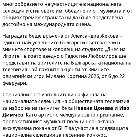
многообразието на участниците в националната
селекция и стиловете им, обединени от музиката и от
общия стремеж страната ни да бъде представена
достойно на международната сцена.
Наградата беше връчена от Александра Жекова –
един от най-успешните български състезатели в
зимните спортове и ководещ на студиото „Днес на
Игрите“, в което заедно с Радостин Любомиров ще
представят на зрителите на Българската национална
телевизия най-важните акценти от Зимните
олимпийски игри Милано Кортина 2026, от 6 до 22
февруари.
Специални гост изпълнители на финала на
националната селекция на обществената телевизия
за избор на изпълнител бяха
Невена Цонева и Иво
Димчев
. Като артист с международно признание,
провокативният музикант получи неочаквана
ексклузивна покана от БНТ за участие в следващата
национална селекция за песенния конкурс.