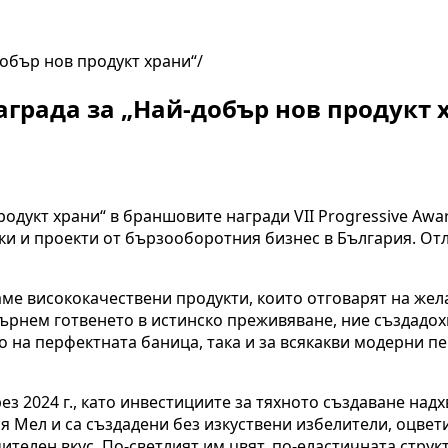
обър нов продукт храни“
града за „Най-добър нов продукт 
одукт храни“ в браншовите награди VII Progressive Awa
ки и проекти от бързооборотния бизнес в България. От
ме висококачествени продукти, които отговарят на жела
ърнем готвенето в истинско преживяване, ние създадох
о на перфектната баница, така и за всякакви модерни п
 2024 г., като инвестициите за тяхното създаване надх
 Мел и са създадени без изкуствени избелители, оцвет
ителен вкус. По-светлият им цвят, по-еластичната стру