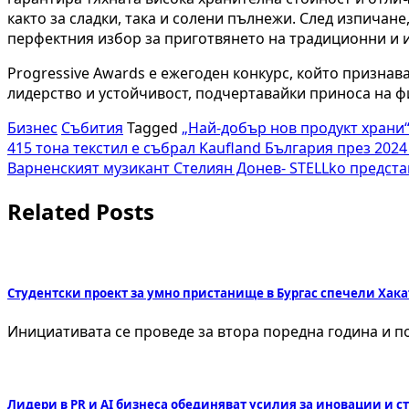
както за сладки, така и солени пълнежи. След изпичане
перфектния избор за приготвянето на традиционни и
Progressive Awards е ежегоден конкурс, който призна
лидерство и устойчивост, подчертавайки приноса на фи
Бизнес
Събития
Tagged
„Най-добър нов продукт храни
Навигация
415 тона текстил е събрал Kaufland България през 2024 
Варненският музикант Стелиян Донев- STELLko предста
Related Posts
Студентски проект за умно пристанище в Бургас спечели Хак
Инициативата се проведе за втора поредна година и по
Лидери в PR и AI бизнеса обединяват усилия за иновации и 