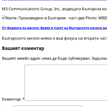
M3 Communications Group, Inc., водещата българска ко
От фермата до масата: Верея и пътят на българското кисело мл
Българското кисело мляко е във фокуса на втората ча
Вашият коментар
Вашият имейл адрес няма да бъде публикуван.
Задължи
Коментар:
*