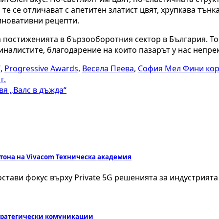
, те се отличават с апетитен златист цвят, хрупкава тън
 иновативни рецепти.
ва постиженията в бързооборотния сектор в България. Т
налистите, благодарение на които пазарът у нас непрек
“
,
Progressive Awards
,
Весела Пеева
,
София Мел Фини ко
г.
вя „Валс в дъжда“
атона на Vivacom Техническа академия
стави фокус върху Private 5G решенията за индустрията
стратегически комуникации