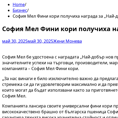
Home
Бизнес
София Мел Фини кори получиха награда за „Най-д
София Мел Фини кори получиха на
май 30, 2025
май 30, 2025
Жени Монева
София Мел бе удостоена с наградата „Най-добър нов пр
значителните успехи на търговци, производители, мар
компанията – София Мел Фини кори.
„
За нас винаги е било изключително важно да предлага
стремежа си да ги удовлетворим максимално и да прев
които могат да бъдат използвани както за приготвянет
София Мел.
Компанията лансира своите универсални фини кори през
висококачествено брашно от българска пшеница София
гарантира тяхната висока хранителна стойност и отлич