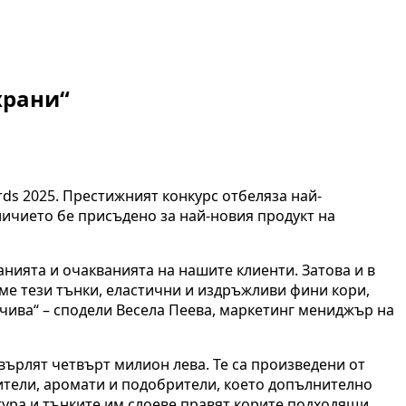
храни“
rds 2025. Престижният конкурс отбеляза най-
личието бе присъдено за най-новия продукт на
нията и очакванията на нашите клиенти. Затова и в
ме тези тънки, еластични и издръжливи фини кори,
ечива“ – сподели Весела Пеева, маркетинг мениджър на
върлят четвърт милион лева. Те са произведени от
ители, аромати и подобрители, което допълнително
ктура и тънките им слоеве правят корите подходящи