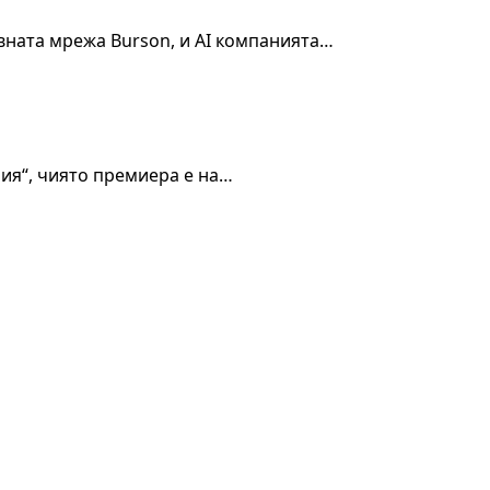
овната мрежа Burson, и AI компанията…
ия“, чиято премиера е на…