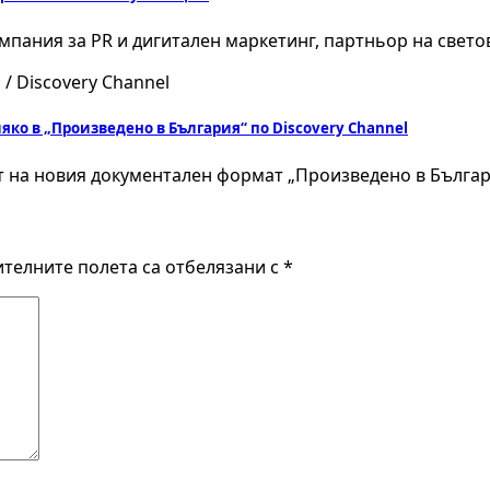
мпания за PR и дигитален маркетинг, партньор на свет
яко в „Произведено в България“ по Discovery Channel
ст на новия документален формат „Произведено в Българ
телните полета са отбелязани с
*