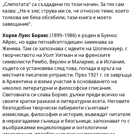
„Слепотата“ са създадени по този начин. За тях сам
казва: „Не е зле; струва ми се, че относно теми, които
толкова ме бяха обсебили, тази книга е моето
завещание“.
Xорхе Луис Борхес
(1899–1986) е роден в Буенос
Айрес, но едва петнайсетгодишен заминава за
Женева. Там се запознава с идеите на Шопенхауер, с
творчеството на Уолт Уитман и на френските
символисти Рембо, Верлен и Маларме, а в Испания,
където се установява след това, попада в кръга на
местните писатели ултраисти. През 1921 г. се завръща
в Аржентина и взема участие в основаването на
няколко литературни и философски списания.
Световната си слава Борхес дължи преди всичко на
своите кратки разкази и литературни есета. Неговите
безподобни творчески лабиринти съчетават
измислици, философия и история, въвеждат читателя
в неразгадаеми сънища и безсъници, запознават го с
въображаеми енциклопедии и онтологични
изследвания, преобръщат всички представи за