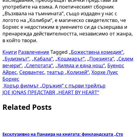
употребите на езика.
А поетическият сборник
„Възхвала на тъмнината“
, също издаден у нас с
логото на „Колибри“, е магическо свидетелство, че
Борхес е недостижим в умението си да съзерцава и
пренарежда действителността, независимо от жанра,
в който твори.
Книги
Развлечение
Tagged
„Божествена комедия“
,
„Будизмът“
,
„Кабала“
,
„Кошмарът“
,
„Поезията“
,
„Седем
вечери“
,
„Слепотата“
,
„Хиляда и една нощ“
,
Буенос
Айрес
,
Сервантес
,
театър „Колизей“
,
Хорхе Луис
Борхес
Навигация
Хорър филмът „Оръжия“ с първи трейлър
JOE JONAS ПРЕДСТАВЯ „HEART BY HEART“
Related Posts
Ексклузивно на Панаира на книгата: финландската „Сто