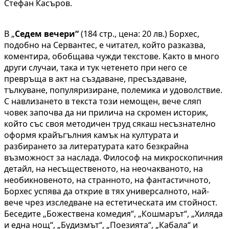
Стефан Касъров.
В „
Седем вечери“
(184 стр., цена: 20 лв.) Борхес,
подобно на Сервантес, е читател, който разказва,
коментира, обобщава чужди текстове. Както в много
други случаи, така и тук четенето при него се
превръща в акт на създаване, пресъздаване,
тълкуване, популяризиране, полемика и удоволствие.
С навлизането в текста този немощен, вече сляп
човек започва да ни прилича на скромен историк,
който със своя методичен труд сякаш несъзнателно
оформя крайъгълния камък на културата и
разбирането за литературата като безкрайна
възможност за наслада. Философ на микроскопичния
детайл, на несъщественото, на неочакваното, на
необикновеното, на странното, на фантастичното,
Борхес успява да открие в тях универсалното, най-
вече чрез изследване на естетическата им стойност.
Беседите „Божествена комедия“, „Кошмарът“, „Хиляда
и една нощ“, „Будизмът“, „Поезията“, „Кабала“ и