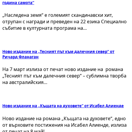
година самота“
„Наследена земя“ е големият скандинавски хит,
отрупан с награди и преведен на 22 езика Специално
събитие в културната програма на…
Ново издание на „Тесният път към далечния север“ от
Ричард Фланаган
На 7 март излиза от печат ново издание на романа
„Тесният път към далечния север“ – сублимна творба
на австралийския…
Ново издание на „Къщата на духовете“ от Исабел Алиенде
Ново издание на романа „Къщата на духовете“, едно
от върховите постижения на Исабел Алиенде, излиза
от печат на 8 май!…