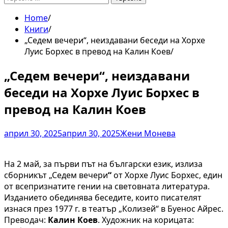
за:
Home
Книги
„Седем вечери“, неиздавани беседи на Хорхе
Луис Борхес в превод на Калин Коев
„Седем вечери“, неиздавани
беседи на Хорхе Луис Борхес в
превод на Калин Коев
април 30, 2025
април 30, 2025
Жени Монева
На 2 май, за първи път на български език, излиза
сборникът „Седем вечери
“
от Хорхе Луис Борхес, един
от всепризнатите гении на световната литература.
Изданието обединява беседите, които писателят
изнася през 1977 г. в театър „Колизей“ в Буенос Айрес.
Преводач:
Калин Коев
. Художник на корицата: