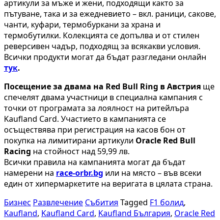
артикули за мъже и жени, подходящи както за
пътуване, така и за ежедневието – вкл. раници, сакове,
чанти, куфари, термобуркани за храна и
термобутилки. Колекцията се допълва и от стилен
реверсивен чадър, подходящ за всякакви условия.
Всички продукти могат да бъдат разгледани онлайн
тук
.
Посещение за двама на
Red
Bull
Ring
в Австрия
ще
спечелят двама участници в специална кампания с
точки от програмата за лоялност на ритейлъра
Kaufland Card. Участието в кампанията се
осъществява при регистрация на касов бон от
покупка на лимитирани артикули
Oracle Red Bull
Racing
на стойност над 59,99 лв.
Всички правила на кампанията могат да бъдат
намерени на
race-orbr.bg
или на място – във всеки
един от хипермаркетите на веригата в цялата страна.
Бизнес
Развлечение
Събития
Tagged
F1 болид
,
Kaufland
,
Kaufland Card
,
Kaufland България
,
Oracle Red