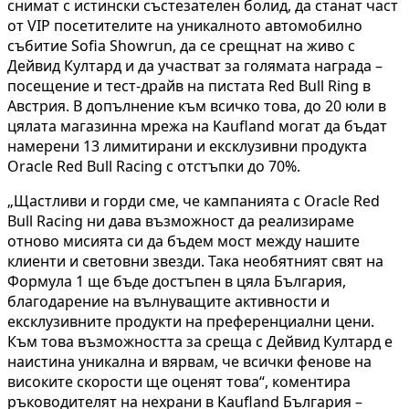
снимат с истински състезателен болид, да станат част
от VIP посетителите на уникалното автомобилно
събитие Sofia Showrun, да се срещнат на живо с
Дейвид Култард и да участват за голямата награда –
посещение и тест-драйв на пистата Red Bull Ring в
Австрия. В допълнение към всичко това, до 20 юли в
цялата магазинна мрежа на Kaufland могат да бъдат
намерени 13 лимитирани и ексклузивни продукта
Oracle Red Bull Racing с отстъпки до 70%.
„Щастливи и горди сме, че кампанията с Oracle Red
Bull Racing ни дава възможност да реализираме
отново мисията си да бъдем мост между нашите
клиенти и световни звезди. Така необятният свят на
Формула 1 ще бъде достъпен в цяла България,
благодарение на вълнуващите активности и
ексклузивните продукти на преференциални цени.
Към това възможността за среща с Дейвид Култард е
наистина уникална и вярвам, че всички фенове на
високите скорости ще оценят това“, коментира
ръководителят на нехрани в Kaufland България –