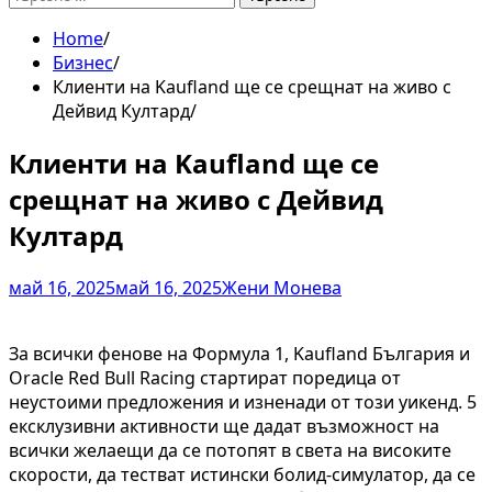
за:
Home
Бизнес
Клиенти на Kaufland ще се срещнат на живо с
Дейвид Култард
Клиенти на Kaufland ще се
срещнат на живо с Дейвид
Култард
май 16, 2025
май 16, 2025
Жени Монева
За всички фенове на Формула 1, Kaufland България и
Oracle Red Bull Racing стартират поредица от
неустоими предложения и изненади от този уикенд. 5
ексклузивни активности ще дадат възможност на
всички желаещи да се потопят в света на високите
скорости, да тестват истински болид-симулатор, да се