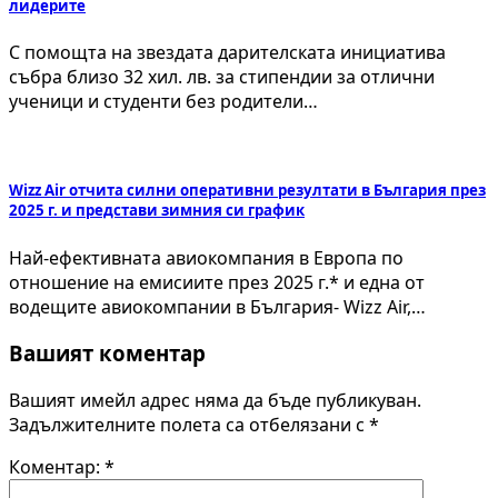
лидерите
С помощта на звездата дарителската инициатива
събра близо 32 хил. лв. за стипендии за отлични
ученици и студенти без родители…
Wizz Air отчита силни оперативни резултати в България през
2025 г. и представи зимния си график
Най-ефективната авиокомпания в Европа по
отношение на емисиите през 2025 г.* и една от
водещите авиокомпании в България- Wizz Air,…
Вашият коментар
Вашият имейл адрес няма да бъде публикуван.
Задължителните полета са отбелязани с
*
Коментар:
*