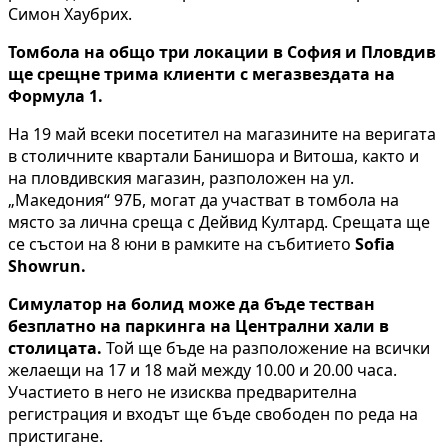
Симон Хаубрих.
Томбола на общо три локации в София и Пловдив
ще срещне трима клиенти с мегазвездата на
Формула 1.
На 19 май всеки посетител на магазините на веригата
в столичните квартали Банишора и Витоша, както и
на пловдивския магазин, разположен на ул.
„Македония“ 97Б, могат да участват в томбола на
място за лична среща с Дейвид Култард. Срещата ще
се състои на 8 юни в рамките на събитието
Sofia
Showrun
.
Симулатор на болид може да бъде тестван
безплатно на паркинга на Централни хали в
столицата.
Той ще бъде на разположение на всички
желаещи на 17 и 18 май между 10.00 и 20.00 часа.
Участието в него не изисква предварителна
регистрация и входът ще бъде свободен по реда на
пристигане.