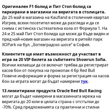
Оригинален
F
1 болид и Пит Стоп болид са
паркирани в магазини на веригата в столицата.
До 25 май в магазина на Kaufland в столичния квартал
Изгрев, всеки посетител може да разгледа и да се
снима с истинска състезателна кола от Формула 1. На
24 и 25 май Пит Стоп болида ще може да бъде видян и
пред най-новия магазин на веригата в ритейл парк
XOPark на бул. „Ботевградско шосе“ в София.
Клиентите ще имат възможност да участват в
игра за 20 VIP билета за събитието Showrun Sofia.
Всички желаещи да се включат трябва да регистрират
касов бон от покупка на промопак 4 бр Red Bull
Повече информация и форма за регистрация на касов
бон за играта могат да бъдат намерени
тук
.
13 лимитирани продукта
Oracle Red Bull
Racing
могат да бъдат намерени в магазинната мрежа на
веригата до 20 юли в цялата страна с отстъпки до
-70%. Сред предложенията са практични и стилни