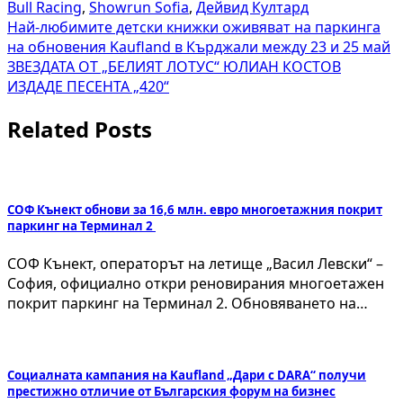
Bull Racing
,
Showrun Sofia
,
Дейвид Култард
Навигация
Най-любимите детски книжки оживяват на паркинга
на обновения Kaufland в Кърджали между 23 и 25 май
ЗВЕЗДАТА ОТ „БЕЛИЯТ ЛОТУС“ ЮЛИАН КОСТОВ
ИЗДАДЕ ПЕСЕНТА „420“
Related Posts
СОФ Кънект обнови за 16,6 млн. евро многоетажния покрит
паркинг на Терминал 2
СОФ Кънект, операторът на летище „Васил Левски“ –
София, официално откри реновирания многоетажен
покрит паркинг на Терминал 2. Обновяването на…
Социалната кампания на Kaufland „Дари с DARA“ получи
престижно отличие от Българския форум на бизнес