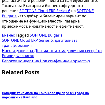
реалистичните решения често са най-ефективните.
Такова е за България и бизнес софтуерното
решение
SOFTONE Cloud ERP Series 6
на
SOFTONE
Bulgaria
като добър и балансиран вариант по
отношение на функционалности, пазарна
приложимост, иновативност и ефективност.
Бизнес
Tagged
SOFTONE Bulgaria
,
SOFTONE Cloud ERP Series 6
,
дигиталната
трансформация
Навигация
Ново издание на „Тесният път към далечния север“ от
Ричард Фланаган
Бароков концерт на Нов симфоничен оркестър
Related Posts
Коледният камион на Кока-Кола ще спре в 9 града на
паркинги на Kaufland