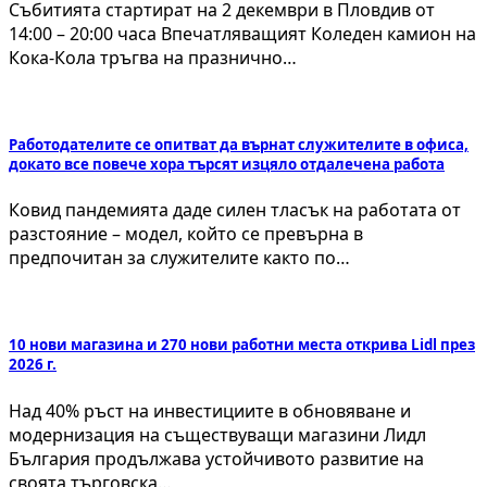
Събитията стартират на 2 декември в Пловдив от
14:00 – 20:00 часа Впечатляващият Коледен камион на
Кока-Кола тръгва на празнично…
Работодателите се опитват да върнат служителите в офиса,
докато все повече хора търсят изцяло отдалечена работа
Ковид пандемията даде силен тласък на работата от
разстояние – модел, който се превърна в
предпочитан за служителите както по…
10 нови магазина и 270 нови работни места открива Lidl през
2026 г.
Над 40% ръст на инвестициите в обновяване и
модернизация на съществуващи магазини Лидл
България продължава устойчивото развитие на
своята търговска…