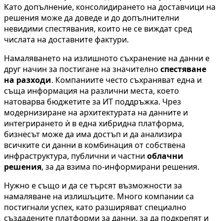
Като допълнение, консолидирането на доставчици на
решения може да доведе и до допълнителни
невидими спестявания, които не се виждат сред
числата на доставните фактури.
Намаляването на излишното съхранение на данни е
друг начин за постигане на значително
спестяване
на разходи
. Компаниите често съхраняват една и
съща информация на различни места, което
натоварва бюджетите за ИТ поддръжка. Чрез
модернизиране на архитектурата на данните и
интегрирането ѝ в една хибридна платформа,
бизнесът може да има достъп и да анализира
всичките си данни в комбинация от собствена
инфраструктура, публични и частни
облачни
решения
, за да взима по-информирани решения.
Нужно е също и да се търсят възможности за
намаляване на излишъците. Много компании са
постигнали успех, като разширяват специално
създадените платформи за данни, за да подкрепят и