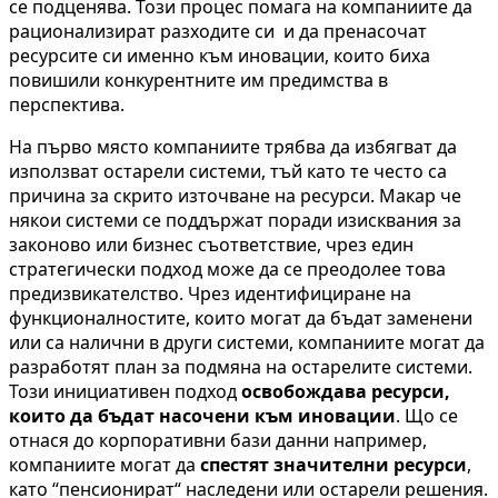
се подценява. Този процес помага на компаниите да
рационализират разходите си и да пренасочат
ресурсите си именно към иновации, които биха
повишили конкурентните им предимства в
перспектива.
На първо място компаниите трябва да избягват да
използват остарели системи, тъй като те често са
причина за скрито източване на ресурси. Макар че
някои системи се поддържат поради изисквания за
законово или бизнес съответствие, чрез един
стратегически подход може да се преодолее това
предизвикателство. Чрез идентифициране на
функционалностите, които могат да бъдат заменени
или са налични в други системи, компаниите могат да
разработят план за подмяна на остарелите системи.
Този инициативен подход
освобождава ресурси,
които да бъдат насочени към иновации
. Що се
отнася до корпоративни бази данни например,
компаниите могат да
спестят значителни ресурси
,
като “пенсионират“ наследени или остарели решения.