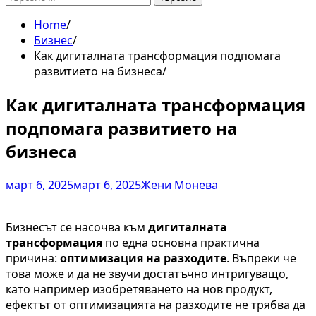
за:
Home
Бизнес
Как дигиталната трансформация подпомага
развитието на бизнеса
Как дигиталната трансформация
подпомага развитието на
бизнеса
март 6, 2025
март 6, 2025
Жени Монева
Бизнесът се насочва към
дигиталната
трансформация
по една основна практична
причина:
оптимизация на разходите
. Въпреки че
това може и да не звучи достатъчно интригуващо,
като например изобретяването на нов продукт,
ефектът от оптимизацията на разходите не трябва да