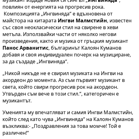
повлиян от енергията на прогресив рока.
Композицията „Ингвиняда“ е вдъхновена от
майстора на китарата
Ингви Малмстийн
, известен
със своя неокласически стил на свирене в хеви
метъла. Използвайки части от няколко негови
произведения, както и музика от гръцкия музикант
Панос Арванитис
, българинът Калоян Куманов
добавя и своя индивидуален почерк на музициране,
за да създаде „Ингвиняда“.
„Никой никъде не е свирил музиката на Ингви на
акордеон до момента. Аз съм първият музикант в
света, който свири прогресив рок на акордеон.
Утвърден съм вече в този стил.“, категоричен е
музикантът.
Уменията му впечатляват и самия Ингви Малмстийн,
който след като чува „Ингвиняда“ на Калоян Куманов
възкликва:- „Поздравления за това момче! Той е
различен!“