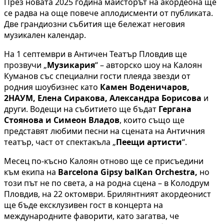
През новата 2025 година майсторът на акордеона ще
се радва на още повече аплодисменти от публиката.
Две грандиозни събития ще бележат неговия
музикален календар.
На 1 септември в Античен Театър Пловдив ще
прозвучи „
Музикария
“ – авторско шоу на Калоян
Куманов със специални гости плеяда звезди от
родния шоубизнес като
Камен Воденичаров,
2НАУМ, Елена Сиракова, Александра Борисова
и
други. Водещи на събитието ще бъдат
Гергана
Стоянова и Симеон Владов
, които също ще
представят любими песни на сцената на Античния
театър, част от спектакъла „
Пеещи артисти
“.
Месец по-късно Калоян отново ще се присъедини
към екипа на
Barcelona Gipsy balKan Orchestrа,
но
този път не по света, а на родна сцена – в Колодрум
Пловдив, на 22 октомври. Брилянтният акордеонист
ще бъде ексклузивен гост в концерта на
международните фаворити, като загатва, че