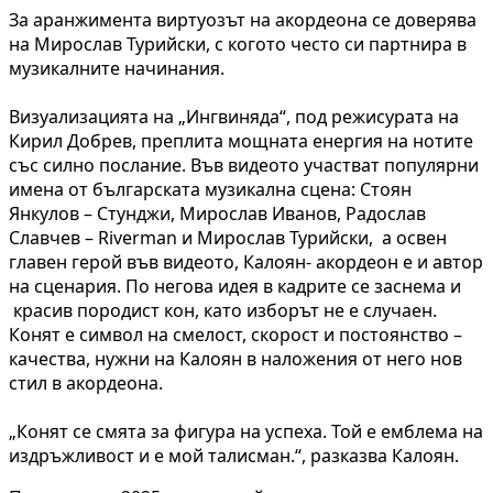
За аранжимента виртуозът на акордеона се доверява
на Мирослав Турийски, с когото често си партнира в
музикалните начинания.
Визуализацията на „Ингвиняда“, под режисурата на
Кирил Добрев, преплита мощната енергия на нотите
със силно послание. Във видеото участват популярни
имена от българската музикална сцена: Стоян
Янкулов – Стунджи, Мирослав Иванов, Радослав
Славчев – Riverman и Мирослав Турийски, а освен
главен герой във видеото, Калоян- акордеон е и автор
на сценария. По негова идея в кадрите се заснема и
красив породист кон, като изборът не е случаен.
Конят е символ на смелост, скорост и постоянство –
качества, нужни на Калоян в наложения от него нов
стил в акордеона.
„Конят се смята за фигура на успеха. Той е емблема на
издръжливост и е мой талисман.“, разказва Калоян.