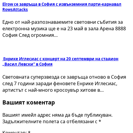
Elrow се завръща в София с извънземния парти-карнавал
RowsAttacks
Едно от най-разпознаваемите световни събития за
електронна музика ще е на 23 май в зала Арена 8888
София След огромния…
Енрике Иглесиас с концерт на 20 септември на стадион
„Васил Левски“ в София
Световната суперзвезда се завръща отново в София
след 7 години заради феновете Енрике Иглесиас,
артистът с най-много кросоувър хитове в…
Вашият коментар
Вашият имейл адрес няма да бъде публикуван.
Задължителните полета са отбелязани с
*
Коментар:
*