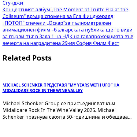
Стунджи
Навигация
Концертният албум „The Moment of Truth: Ella at the
Coliseum“ връща спомена за Ела Фицджералд
„ПОТОП“ спечели „Оскар“за пълнометражен
анимационен филм –българската публика ще го види
за първи път в Зала 1 на НДК на галапрожекцията във
вечерта на наградитена 29-ия София Филм Фест
Related Posts
MICHAEL SCHENKER ПРЕДСТАВЯ “MY YEARS WITH UFO” НА
MIDALIDARE ROCK IN THE WINE VALLEY
Michael Schenker Group се присъединяват към
Midalidare Rock In The Wine Valley 2025. Michael
Schenker празнува своята 50-годишнина и обещава…