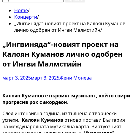
за:
Home
Концерти
„Ингвиняда“-новият проект на Калоян Куманов
лично одобрен от Ингви Малмстийн
„Ингвиняда“-новият проект на
Калоян Куманов лично одобрен
от Ингви Малмстийн
март 3, 2025
март 3, 2025
Жени Монева
Калоян Куманов е първият музикант, който свири
прогресив рок с акордеон
.
След интензивна година, изпълнена с творчески
успехи,
Калоян Куманов
отново постави България
на международната музикална карта. Виртуозният
музикант издаде новия си сингъл „
Ингвиняда
“,