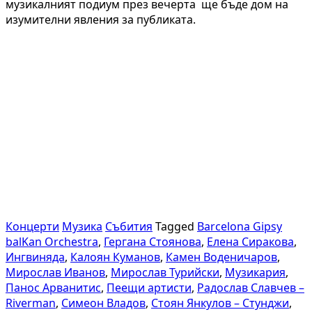
музикалният подиум през вечерта ще бъде дом на
изумителни явления за публиката.
Концерти
Музика
Събития
Tagged
Barcelona Gipsy
balKan Orchestrа
,
Гергана Стоянова
,
Елена Сиракова
,
Ингвиняда
,
Калоян Куманов
,
Камен Воденичаров
,
Мирослав Иванов
,
Мирослав Турийски
,
Музикария
,
Панос Арванитис
,
Пеещи артисти
,
Радослав Славчев –
Riverman
,
Симеон Владов
,
Стоян Янкулов – Стунджи
,