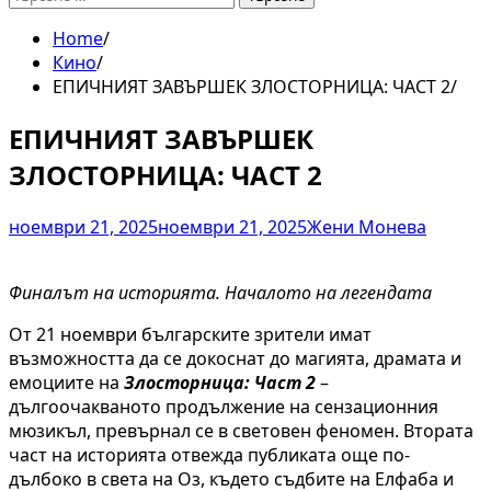
за:
Home
Кино
ЕПИЧНИЯТ ЗАВЪРШЕК ЗЛОСТОРНИЦА: ЧАСТ 2
ЕПИЧНИЯТ ЗАВЪРШЕК
ЗЛОСТОРНИЦА: ЧАСТ 2
ноември 21, 2025
ноември 21, 2025
Жени Монева
Финалът на историята. Началото на легендата
От 21 ноември българските зрители имат
възможността да се докоснат до магията, драмата и
емоциите на
Злосторница:
Част 2
–
дългоочакваното продължение на сензационния
мюзикъл, превърнал се в световен феномен. Втората
част на историята отвежда публиката още по-
дълбоко в света на Оз, където съдбите на Елфаба и