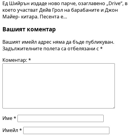
Ед Шийрън издаде ново парче, озаглавено „Drive“, в
което участват Дейв Грол на барабаните и Джон
Майер- китара. Песента е…
Вашият коментар
Вашият имейл адрес няма да бъде публикуван.
Задължителните полета са отбелязани с
*
Коментар:
*
Име
*
Имейл
*