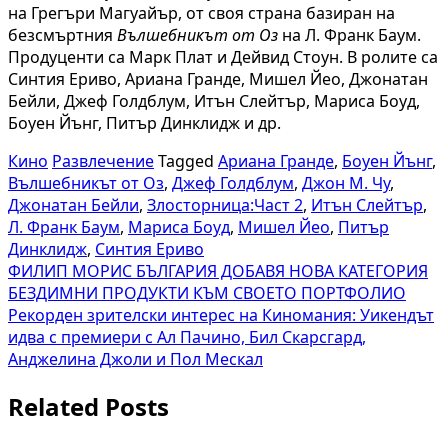
на Грегъри Магуайър, от своя страна базиран на
безсмъртния
Вълшебникът от Оз
на Л. Франк Баум.
Продуценти са Марк Плат и Дейвид Стоун. В ролите са
Синтия Ериво, Ариана Гранде, Мишел Йео, Джонатан
Бейли, Джеф Голдблум, Итън Слейтър, Мариса Боуд,
Боуен Йънг, Питър Динклидж и др.
Кино
Развлечение
Tagged
Ариана Гранде
,
Боуен Йънг
,
Вълшебникът от Оз
,
Джеф Голдблум
,
Джон М. Чу
,
Джонатан Бейли
,
Злосторница:Част 2
,
Итън Слейтър
,
Л. Франк Баум
,
Мариса Боуд
,
Мишел Йео
,
Питър
Динклидж
,
Синтия Ериво
Навигация
ФИЛИП МОРИС БЪЛГАРИЯ ДОБАВЯ НОВА КАТЕГОРИЯ
БЕЗДИМНИ ПРОДУКТИ КЪМ СВОЕТО ПОРТФОЛИО
Рекорден зрителски интерес на Киномания: Уикендът
идва с премиери с Ал Пачино, Бил Скарсгард,
Анджелина Джоли и Пол Мескал
Related Posts