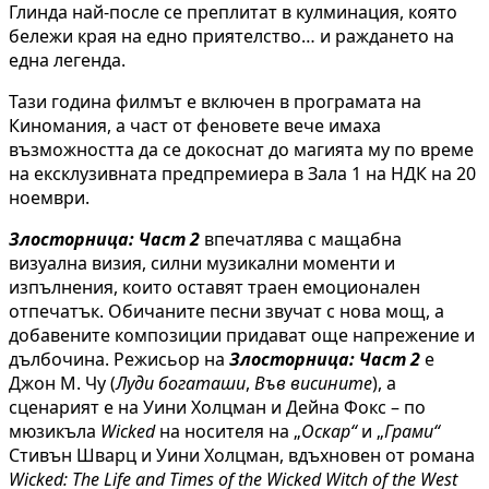
Глинда най-после се преплитат в кулминация, която
бележи края на едно приятелство… и раждането на
една легенда.
Тази година филмът е включен в програмата на
Киномания, а част от феновете вече имаха
възможността да се докоснат до магията му по време
на ексклузивната предпремиера в Зала 1 на НДК на 20
ноември.
Злосторница:
Част 2
впечатлява с мащабна
визуална визия, силни музикални моменти и
изпълнения, които оставят траен емоционален
отпечатък. Обичаните песни звучат с нова мощ, а
добавените композиции придават още напрежение и
дълбочина. Режисьор на
Злосторница: Част 2
е
Джон М. Чу (
Луди богаташи
,
Във висините
), а
сценарият е на Уини Холцман и Дейна Фокс – по
мюзикъла
Wicked
на носителя на „
Оскар“
и „
Грами“
Стивън Шварц и Уини Холцман, вдъхновен от романа
Wicked: The Life and Times of the Wicked Witch of the West