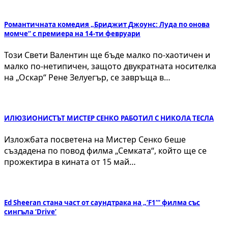
Романтичната комедия „Бриджит Джоунс: Луда по онова
момче“ с премиера на 14-ти февруари
Този Свети Валентин ще бъде малко по-хаотичен и
малко по-нетипичен, защото двукратната носителка
на „Оскар“ Рене Зелуегър, се завръща в…
ИЛЮЗИОНИСТЪТ МИСТЕР СЕНКО РАБОТИЛ С НИКОЛА ТЕСЛА
Изложбата посветена на Мистер Сенко беше
създадена по повод филма „Семката“, който ще се
прожектира в кината от 15 май…
Ed Sheeran стана част от саундтрака на „‘F1’“ филма със
сингъла ‘Drive’