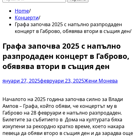
за:
Home
Концерти
Графа започва 2025 с напълно разпродаден
концерт в Габрово, обявява втори в същия ден
Графа започва 2025 с напълно
разпродаден концерт в Габрово,
обявява втори в същия ден
януари 27, 2025
февруари 23, 2025
Жени Монева
Началото на 2025 година започва силно за Влади
Ампов – Графа, който обяви, че концертът му в
Габрово на 28 февруари е напълно разпродаден.
Билетите за събитието в Дома на културата бяха
изкупени за рекордно кратко време, което накара
певеца да обяви второ в същия ден и да зарадва още