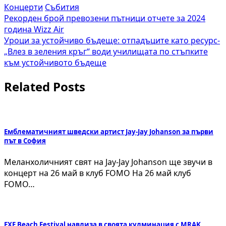
Концерти
Събития
Навигация
Рекорден брой превозени пътници отчете за 2024
година Wizz Air
Уроци за устойчиво бъдеще: отпадъците като ресурс-
„Влез в зеления кръг“ води училищата по стъпките
към устойчивото бъдеще
Related Posts
Емблематичният шведски артист Jay-Jay Johanson за първи
път в София
Меланхоличният свят на Jay-Jay Johanson ще звучи в
концерт на 26 май в клуб FOMO На 26 май клуб
FOMO…
EXE Beach Festival навлиза в своята кулминация с MRAK,