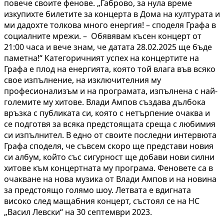
повече своите фенове. „Габрово, за нула време
изкупихте билетите за концерта в Дома на културата и
ми дадохте толкова много енергия! – споделя Графа в
социалните мрежи. – Обявявам късен концерт от
21:00 часа и вече знам, че датата 28.02.2025 ще бъде
паметна!“ Категоричният успех на концертите на
Графа е плод на енергията, която той влага във всяко
свое изпълнение, на изключителния му
професионализъм и на програмата, изпълнена с най-
големите му хитове. Влади Ампов създава дълбока
връзка с публиката си, която с нетърпение очаква и
се подготвя за всяка предстоящата среща с любимия
си изпълнител. В едно от своите последни интервюта
Графа споделя, че съвсем скоро ще представи новия
си албум, който със сигурност ще добави нови силни
хитове към концертната му програма. Феновете са в
очакване на нова музика от Влади Ампов и на новина
за предстоящо голямо шоу. Летвата е вдигната
високо след мащабния концерт, състоял се на НС
„Васил Левски“ на 30 септември 2023.