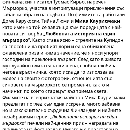
финландския писател Туомас Кирьо, наречен
Мърморко, участва в интригуващи приключения със
забавни обрати на съдбата. По филмите са работили
Доме Карукоски, Тийна Люми и
Мика Каурисмаки
,
като именно той се завръща към поредицата с най-
новата си творба „
Любовната история на един
мърморко
“. Както става ясно – стрелите на Купидон
са способни да пробият дори и една обикновена
фланелена риза и няма значение, че я носи упорит
господин на преклонна възраст. След като в живота
му случайно влиза една жизнена, свободолюбива
негова връстничка, която иска да го използва за
модел на своите фотографии, отношенията със
синовете на мърморкото се променят, както и
начинът, по който старецът възприема света.
Филмите на всепризнатия майстор Мика Каурисмаки
предлагат поглед към една искрена, много забавна,
но и изключително сърдечна Финландия и нейните
незабравими герои. „
Любовната история на един
мърморко
“ печели най-ценния приз – наградата на
публиката на фестивала в Чикаго и е представен в