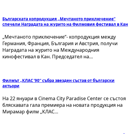
Българската копродукция „Мечтаното приключение“
спечели Наградата на журито на Филмовия фестивал в Кан
„Мечтаното приключение“- копродукция между
Германия, Франция, България и Австрия, получи
Наградата на журито на Международния
кинофестивал в Кан. Председател на…
Филмът „КЛАС ’90“ събра звезден състав от български
актьори
На 22 януари в Cinema City Paradise Center се състоя
бляскавата гала премиера на новата продукция на
Мирамар филм „КЛАС…