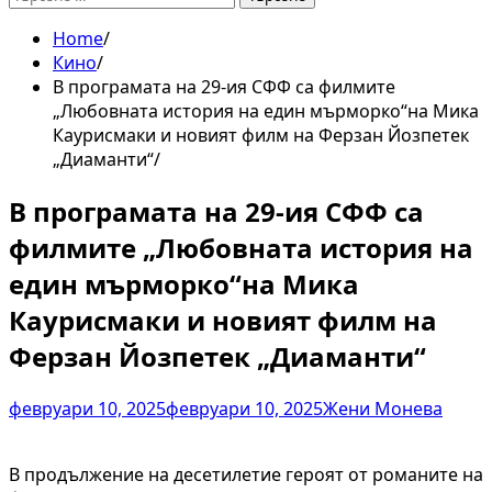
за:
Home
Кино
В програмата на 29-ия СФФ са филмите
„Любовната история на един мърморко“на Мика
Каурисмаки и новият филм на Ферзан Йозпетек
„Диаманти“
В програмата на 29-ия СФФ са
филмите „Любовната история на
един мърморко“на Мика
Каурисмаки и новият филм на
Ферзан Йозпетек „Диаманти“
февруари 10, 2025
февруари 10, 2025
Жени Монева
В продължение на десетилетие героят от романите на