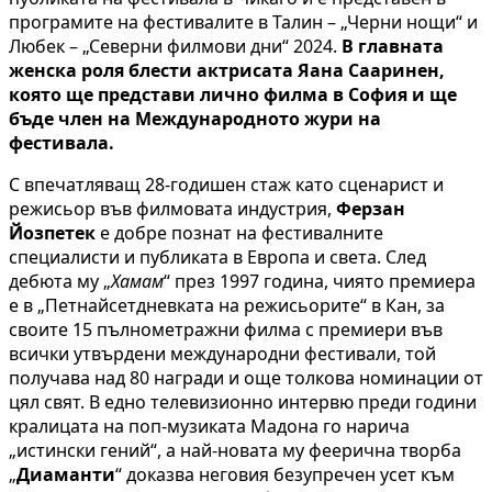
програмите на фестивалите в Талин – „Черни нощи“ и
Любек – „Северни филмови дни“ 2024.
В главната
женска роля блести актрисата Яана Сааринен,
която ще представи лично филма в София и ще
бъде член на Международното жури на
фестивала.
С впечатляващ 28-годишен стаж като сценарист и
режисьор във филмовата индустрия,
Ферзан
Йозпетек
е добре познат на фестивалните
специалисти и публиката в Европа и света. След
дебюта му „
Хамам
“ през 1997 година, чиято премиера
е в „Петнайсетдневката на режисьорите“ в Кан, за
своите 15 пълнометражни филма с премиери във
всички утвърдени международни фестивали, той
получава над 80 награди и още толкова номинации от
цял свят. В едно телевизионно интервю преди години
кралицата на поп-музиката Мадона го нарича
„истински гений“, а най-новата му феерична творба
„
Диаманти
“ доказва неговия безупречен усет към