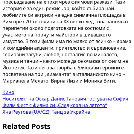
пресъздаване на епохи чрез филмови разкази. Тази
история е за един режисьор, който събира най-
любимите си актриси на една снимачна площадка в
Рим през 70-те години на ХХ век и след това започват
перипетии около подготовката на костюми с
участието на прочути майстори в шивашкото
изкуство. В този филм има по малко от всичко – драма
и комедийни акценти, приятелство и съревнование,
сериозни загуби, любов, носталгия по миналото,
музика и танци – както може да се очаква от филм на
Йозпетек. Тази негова творба с бляскави героини е
посветена на три „диаманта“ в италианското кино –
Марианела Мелато, Вирна Лизи и Моника Вити.
Кино
Навигация
Носителят на Оскар Данис Танович гостува на София
Филм Фест с филма си „След края на лятото“
Яна Реутова (UA/CZ): Танц за Украйна
Related Posts