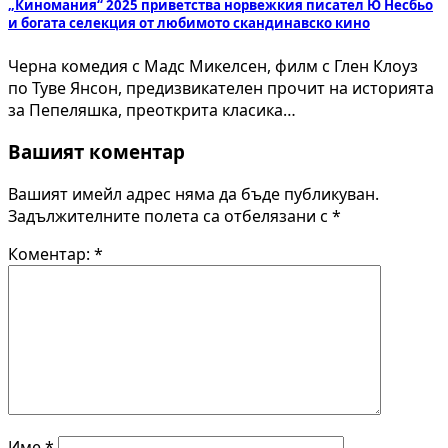
„Киномания“ 2025 приветства норвежкия писател Ю Несбьо
и богата селекция от любимото скандинавско кино
Черна комедия с Мадс Микелсен, филм с Глен Клоуз
по Туве Янсон, предизвикателен прочит на историята
за Пепеляшка, преоткрита класика…
Вашият коментар
Вашият имейл адрес няма да бъде публикуван.
Задължителните полета са отбелязани с
*
Коментар:
*
Име
*