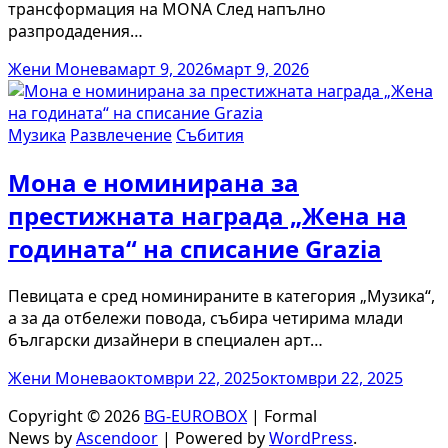
трансформация на MONA След напълно
разпродадения…
Жени Монева
март 9, 2026
март 9, 2026
Музика
Развлечение
Събития
Мона е номинирана за
престижната награда „Жена на
годината“ на списание Grazia
Певицата е сред номинираните в категория „Музика“,
а за да отбележи повода, събира четирима млади
български дизайнери в специален арт…
Жени Монева
октомври 22, 2025
октомври 22, 2025
Copyright © 2026
BG-EUROBOX
| Formal
News by
Ascendoor
| Powered by
WordPress
.