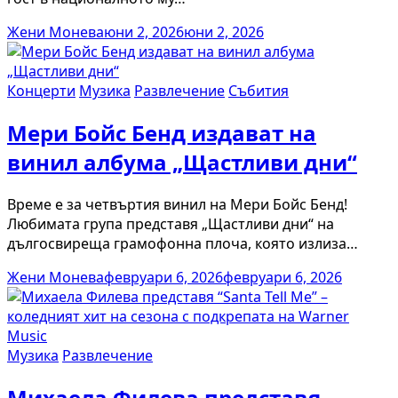
Жени Монева
юни 2, 2026
юни 2, 2026
Концерти
Музика
Развлечение
Събития
Мери Бойс Бенд издават на
винил албума „Щастливи дни“
Време е за четвъртия винил на Мери Бойс Бенд!
Любимата група представя „Щастливи дни“ на
дългосвиреща грамофонна плоча, която излиза…
Жени Монева
февруари 6, 2026
февруари 6, 2026
Музика
Развлечение
Михаела Филева представя