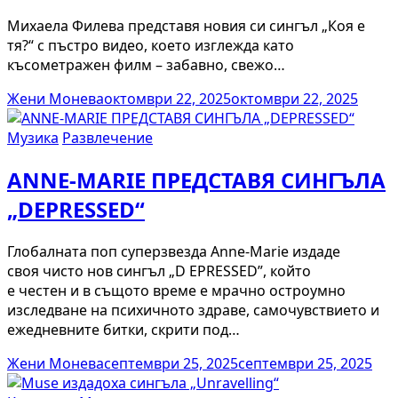
Михаела Филева представя новия си сингъл „Коя е
тя?“ с пъстро видео, което изглежда като
късометражен филм – забавно, свежо…
Жени Монева
октомври 22, 2025
октомври 22, 2025
Музика
Развлечение
ANNE-MARIE ПРЕДСТАВЯ СИНГЪЛА
„DEPRESSED“
Глобалната поп суперзвезда Anne-Marie издаде
своя чисто нов сингъл „D EPRESSED”, който
е честен и в същото време е мрачно остроумно
изследване на психичното здраве, самочувствието и
ежедневните битки, скрити под…
Жени Монева
септември 25, 2025
септември 25, 2025