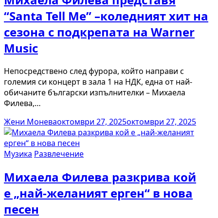
“Santa Tell Me” –коледният хит на
сезона с подкрепата на Warner
Music
Непосредствено след фурора, който направи с
големия си концерт в зала 1 на НДК, една от най-
обичаните български изпълнителки – Михаела
Филева,…
Жени Монева
октомври 27, 2025
октомври 27, 2025
Музика
Развлечение
Михаела Филева разкрива кой
е „най-желаният ерген“ в нова
песен