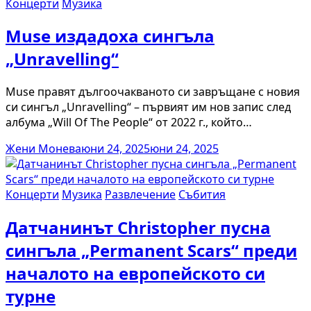
Концерти
Музика
Muse издадоха сингъла
„Unravelling“
Muse правят дългоочакваното си завръщане с новия
си сингъл „Unravelling“ – първият им нов запис след
албума „Will Of The People“ от 2022 г., който…
Жени Монева
юни 24, 2025
юни 24, 2025
Концерти
Музика
Развлечение
Събития
Датчанинът Christopher пусна
сингъла „Permanent Scars“ преди
началото на европейското си
турне