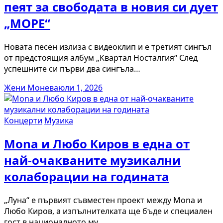
пеят за свободата в новия си дует
„МОРЕ“
Новата песен излиза с видеоклип и е третият сингъл
от предстоящия албум „Квартал Носталгия“ След
успешните си първи два сингъла…
Жени Монева
юли 1, 2026
Концерти
Музика
Mona и Любо Киров в една от
най-очакваните музикални
колаборации на годината
„Луна“ е първият съвместен проект между Mona и
Любо Киров, а изпълнителката ще бъде и специален
гост в националното му…