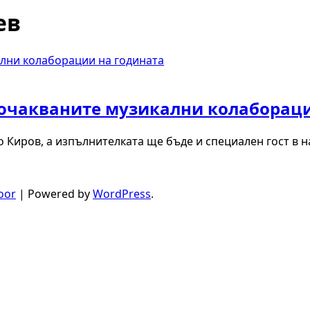
ев
-очакваните музикални колаборац
 Киров, а изпълнителката ще бъде и специален гост в
oor
| Powered by
WordPress
.