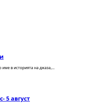
ри
о име в историята на джаза,…
- 5 август