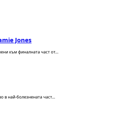
amie Jones
чени към финалната част от…
аво в най-болезнената част…