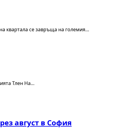
 на квартала се завръща на големия…
цията Тлен На…
рез август в София