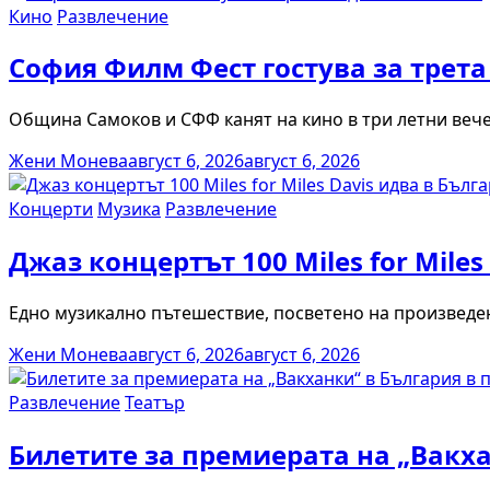
Кино
Развлечение
София Филм Фест гостува за трета
Община Самоков и СФФ канят на кино в три летни вече
Жени Монева
август 6, 2026
август 6, 2026
Концерти
Музика
Развлечение
Джаз концертът 100 Miles for Mile
Едно музикално пътешествие, посветено на произведени
Жени Монева
август 6, 2026
август 6, 2026
Развлечение
Театър
Билетите за премиерата на „Вакха