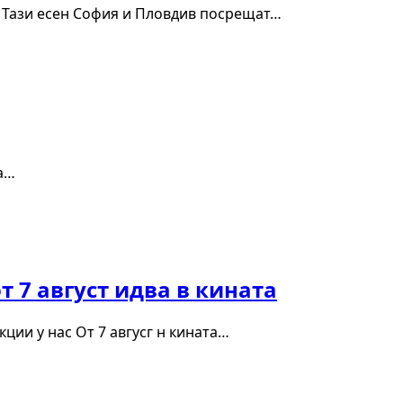
 Тази есен София и Пловдив посрещат…
на…
т 7 август идва в кината
ии у нас От 7 авгусг н кината…