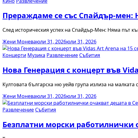
Кино
Развлечение
Прераждаме се със Спайдър-мен: Н
След историческия успех на Спайдър-Мен: Няма път к
Жени Монева
юли 31, 2026
юли 31, 2026
Концерти
Музика
Развлечение
Събития
Нова Генерация с концерт във Vida
Култовата българска ню уейв група излиза на малката 
Жени Монева
юли 31, 2026
юли 31, 2026
Развлечение
Събития
Безплатни морски работилнички о