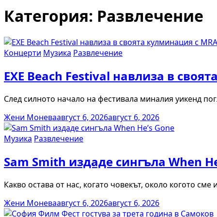
Категория:
Развлечение
Концерти
Музика
Развлечение
EXE Beach Festival навлиза в своя
След силното начало на фестивала миналия уикенд пог
Жени Монева
август 6, 2026
август 6, 2026
Музика
Развлечение
Sam Smith издаде сингъла When He
Какво остава от нас, когато човекът, около когото сме
Жени Монева
август 6, 2026
август 6, 2026