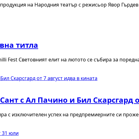
родукция на Народния театър с режисьор Явор Гърдев
вна титла
hilli Fest Световният елит на лютото се събира за поред
Сант с Ал Пачино и Бил Скарсгард о
а с изключителен успех на предпремиерните си прожекц