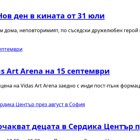
ов ден в кината от 31 юли
ъм дома, неповторимият, по съседски дружелюбен герой
s Art Arena на 15 септември
сцена на Vidas Art Arena заедно с инди пост-пънк форма
чакват децата в Сердика Център п