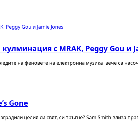
та кулминация с MRAK, Peggy Gou и J
ледите на феновете на електронна музика вече са насо
’s Gone
 изградили целия си свят, си тръгне? Sam Smith влиза пр