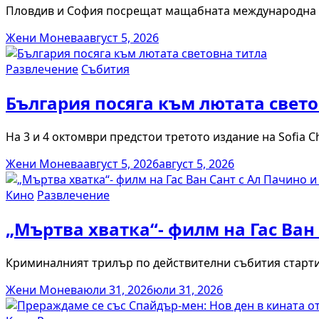
Пловдив и София посрещат мащабната международна п
Жени Монева
август 5, 2026
Развлечение
Събития
България посяга към лютата свето
На 3 и 4 октомври предстои третото издание на Sofia C
Жени Монева
август 5, 2026
август 5, 2026
Кино
Развлечение
„Мъртва хватка“- филм на Гас Ван 
Криминалният трилър по действителни събития стартир
Жени Монева
юли 31, 2026
юли 31, 2026