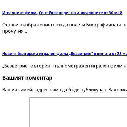
Игралният филм „Сент-Екзюпери“ в киносалоните от 30 май
Остави въображението си да полети Биографичната пр
прочутия…
Новият български игрален филм „Безветрие“ в кината от 28 м
„Безветрие“ е вторият пълнометражен игрален филм на 
Вашият коментар
Вашият имейл адрес няма да бъде публикуван.
Задължи