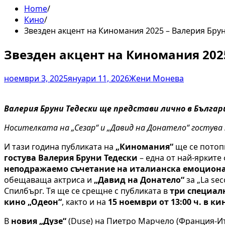
Home
Кино
Звезден акцент на Киномания 2025 – Валерия Брун
Звезден акцент на Киномания 2025
ноември 3, 2025
януари 11, 2026
Жени Монева
Валерия Бруни Тедески ще представи лично в Българ
Носителката на „Сезар“ и „Давид на Донатело“ гостува 
И тази година публиката на
„Киномания“
ще се потоп
гостува Валерия Бруни Тедески
– една от най-ярките
неподражаемо съчетание на италианска емоциона
обещаваща актриса и
„Давид на Донатело“
за „La se
Спилбърг. Тя ще се срещне с публиката в
три специал
кино „Одеон“
, както и на
15 ноември от 13:00 ч. в к
В
новия „Дузе“
(Duse) на Пиетро Марчело (Франция-Ит