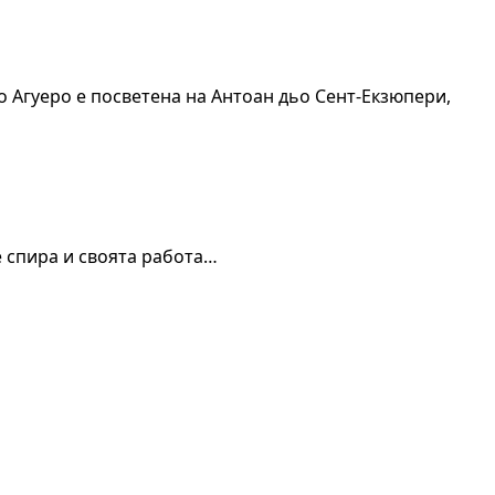
Агуеро е посветена на Антоан дьо Сент-Екзюпери,
е спира и своята работа…