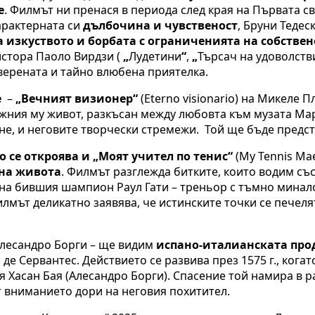
е
. Филмът ни пренася в периода след края на Първата с
характерната си
дълбочина и чувственост
, Бруни Тедес
а изкуството и борбата с ограниченията на собстве
стора Паоло Вирдзи (
„
Лудетини
“
,
„
Търсач на удоволств
верената и тайно влюбена приятелка.
е
–
„Вечният визионер“
(Eterno visionario) на Микеле 
жния му живот, разкъсан между любовта към музата Ма
е, и неговите творчески стремежи. Той ще бъде предст
 се откроява и „Моят учител по тенис“
(My Tennis Ma
на живота
. Филмът разглежда битките, които водим със
 на бившия шампион Раул Гати – треньор с тъмно минало
илмът деликатно заявява, че истинските точки се печеля
Алесандро Борги – ще видим
испано-италианската прод
де Сервантес. Действието се развива през 1575 г., кога
я Хасан Бая (Алесандро Борги). Спасение той намира в 
 вниманието дори на неговия похитител.