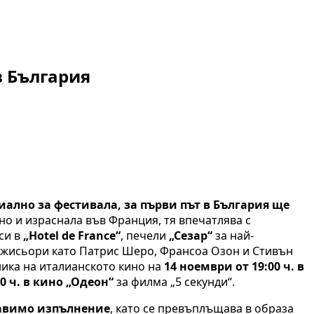
в България
иално за фестивала, за първи път в България ще
но и израснала във Франция, тя впечатлява с
 си в
„Hotel de France“
, печели
„Сезар“
за най-
 режисьори като Патрис Шеро, Франсоа Озон и Стивън
ика на италианското кино на
14 ноември от 19:00 ч. в
0 ч. в кино „Одеон“
за филма „5 секунди“.
авимо изпълнение
, като се превъплъщава в образа