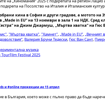
те на „Киномания“ 2025 с подкрепата на регион Лацио и 
 подкрепа на Посолство на Италия и Италианския култур
избрани кина в София и други градове, а мотото на 
„Made in EU“ на 13 ноември в зала 1 на НДК. Сред 
 Сестра“ на Джим Джармуш, „Мъртва хватка“ на Гюс 
нис"
,
"Мъртва хватка"
,
"Хамнет"
,
„Made in EU”
,
„Вечният в
удоволствия“
,
Валерия Бруни Тедески
,
Гюс Ван Сант
,
Пиер
спериментална музика
ourFilm Festival 2025
ds и #online прожекции до 15 април
ние в България, което може с пълно право да бъде наре