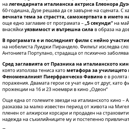
на
легендарната италианска актриса Елеонора Дуз
60-годишна, Дузе решава да се завърне на сцената. С 
вечната тема за страстта, саможертвата в името н
още едно заглавие от програмата –
„5 секунди“
на май
внасяйки
уязвимост и вътрешна сила
в образа на до
В програмата е и последният филм с нейно участи
на нобелиста Луиджи Пирандело. Филмът изследва сло
Антониета Портулано, страдаща от психично заболяван
Сред заглавията от Празника на италианското кино
която използва тениса като
метафора за училището 
Феноменалният Пиерфранческо Фавино
е в ролята
поражения. Двамата герои се учат един от друг, като ф
прожекции на 16 и 23 ноември в кино „Одеон“
Още една от големите звезди на италианското кино – 
разказва за малко известен период от живота на Мигел 
пленен от алжирски корсари и продаден на страховити
надежда на съкилийниците му и постепенно привличат