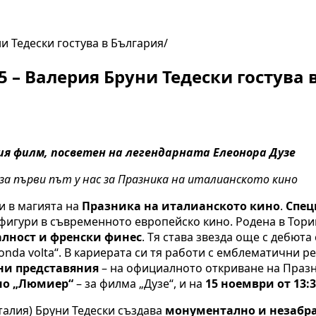
и Тедески гостува в България
 – Валерия Бруни Тедески гостува 
ия филм, посветен на легендарната Елеонора Дузе
за първи път у нас за Празника на италианското кино
и в магията на
Празника на италианското кино
.
Спец
 фигури в съвременното европейско кино. Родена в Тори
лност и френски финес
. Тя става звезда още с дебюта
conda volta“. В кариерата си тя работи с емблематични
ни представяния
– на официалното откриване на Празн
ино „Люмиер“
– за филма „Дузе“, и на
15 ноември от 13:3
алия) Бруни Тедески създава
монументално и незабр