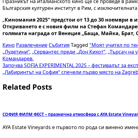
Празникът на италианското кино ще се проведе в рамки
Българския културен институт в Рим, с изключителната
„
Киномания 2025
“ предстои от 13 до 30 ноември в 
Откриването е с новия филм на Стефан Командарев 
голямата награда от Венеция „Баща, Майка, Брат,
Кино
Развлечение
Събития
Tagged
"Моят учител по те
„Лудетини“
,
„Сервантес преди „Дон Кихот“
,
„Търсач на 
Командарев.
Навигация
Започва SOFIA EXPERIMENTAL 2025 – фестивалът за ек
„Лабиринтът на София“ спечели първо място на Zagreb T
Related Posts
СОФИЯ ФИЛМ ФЕСТ – празнична атмосфера с AYA Estate Vineyar
AYA Estate Vineyards е първото по рода си винено име