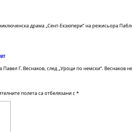
иключенска драма „Сент-Екзюпери“ на режисьора Пабло 
арт
Павел Г. Веснаков, след „Уроци по немски“. Веснаков н
телните полета са отбелязани с
*