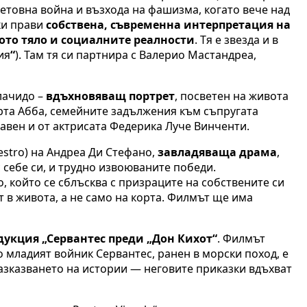
ветовна война и възхода на фашизма, когато вече над
ки прави
собствена, съвременна интерпретация на
ното тяло и социалните реалности
. Тя е звезда и в
ия
“
). Там тя си партнира с Валерио Мастандреа,
Плачидо –
вдъхновяващ портрет
, посветен на живота
рта Абба, семейните задължения към съпругата
авен и от актрисата Федерика Луче Винченти.
estro) на Андреа Ди Стефано,
завладяваща драма
,
 себе си, и трудно извоюваните победи.
, който се сблъсква с призраците на собствените си
т в живота, а не само на корта. Филмът ще има
укция „Сервантес преди „Дон Кихот“
. Филмът
то младият войник Сервантес, ранен в морски поход, е
разказването на истории — неговите приказки вдъхват