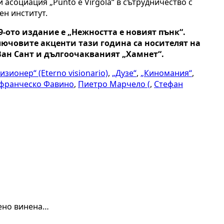
асоциация „Punto e Virgola“ в сътрудничество с
ен институт.
39-ото издание е „Нежността е новият пънк“.
ключовите акценти тази година са носителят на
Ван Сант и дългоочакваният „Хамнет“.
изионер“ (Eterno visionario)
,
„Дузе“
,
„Киномания“
,
франческо Фавино
,
Пиетро Марчело (
,
Стефан
чено винена…