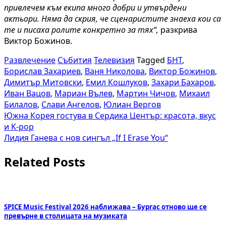
привлечем към екипа много добри и утвърдени
актьори. Няма да скрия, че сценаристите знаеха кои са
те и писаха ролите конкретно за тях“,
разкрива
Виктор Божинов.
Развлечение
Събития
Телевизия
Tagged
БНТ
,
Борислав Захариев
,
Ваня Николова
,
Виктор Божинов
,
Димитър Митовски
,
Емил Кошлуков
,
Захари Бахаров
,
Иван Вацов
,
Мариан Вълев
,
Мартин Чичов
,
Михаил
Билалов
,
Слави Ангелов
,
Юлиан Вергов
Навигация
Южна Корея гостува в Сердика Център: красота, вкус
и K-pop
Лидия Ганева с нов сингъл „If I Erase You“
Related Posts
SPICE Music Festival 2026 наближава – Бургас отново ще се
превърне в столицата на музиката