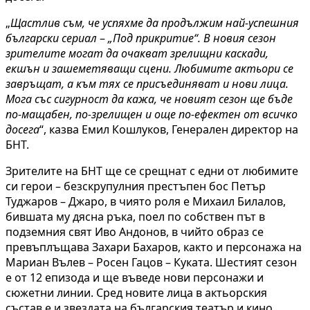
„
Щастлив съм, че успяхме да продължим най-успешния
български сериал
–
„Под прикритие“. В новия сезон
зрителите могат да очакват зрелищни каскади,
екшън и зашеметяващи сцени. Любимите актьори се
завръщат, а към тях се присъединяват и нови лица.
Мога със сигурност да кажа, че новият сезон ще бъде
по-мащабен, по-зрелищен и още по-ефектен от всичко
досега
“, казва Емил Кошлуков, Генерален директор на
БНТ.
Зрителите на БНТ ще се срещнат с едни от любимите
си герои – безскрупулния престъпен бос Петър
Туджаров – Джаро, в чиято роля е Михаил Билалов,
бившата му дясна ръка, поел по собствен път в
подземния свят Иво Андонов, в чийто образ се
превъплъщава Захари Бахаров, както и персонажа на
Мариан Вълев – Росен Гацов – Куката. Шестият сезон
е от 12 епизода и ще въведе нови персонажи и
сюжетни линии. Сред новите лица в актьорския
състав е и звездата на българския театър и кино