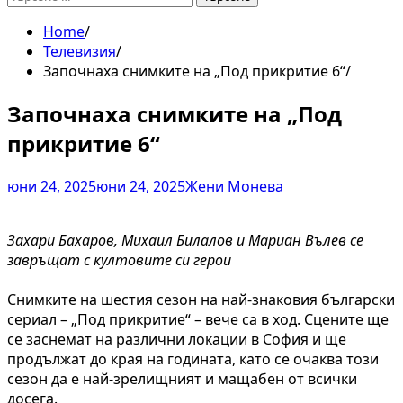
за:
Home
Телевизия
Започнаха снимките на „Под прикритие 6“
Започнаха снимките на „Под
прикритие 6“
юни 24, 2025
юни 24, 2025
Жени Монева
Захари Бахаров, Михаил Билалов и Мариан Вълев се
завръщат с култовите си герои
Снимките на шестия сезон на най-знаковия български
сериал – „Под прикритие“ – вече са в ход. Сцените ще
се заснемат на различни локации в София и ще
продължат до края на годината, като се очаква този
сезон да е най-зрелищният и мащабен от всички
досега.