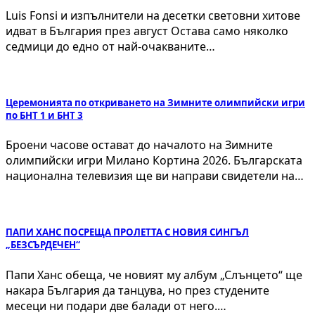
Luis Fonsi и изпълнители на десетки световни хитове
идват в България през август Остава само няколко
седмици до едно от най-очакваните…
Церемонията по откриването на Зимните олимпийски игри
по БНТ 1 и БНТ 3
Броени часове остават до началото на Зимните
олимпийски игри Милано Кортина 2026. Българската
национална телевизия ще ви направи свидетели на…
ПАПИ ХАНС ПОСРЕЩА ПРОЛЕТТА С НОВИЯ СИНГЪЛ
„БЕЗСЪРДЕЧЕН“
Папи Ханс обеща, че новият му албум „Слънцето“ ще
накара България да танцува, но през студените
месеци ни подари две балади от него.…