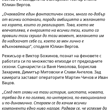
Юлиан Вергов.
„
Очаквайте един фантастичен сезон, много по-добър
от всички останали, поради амбицията и желанието
на хората, които го реализират. Това, което ме
впечатлява, е енергията на всички тези, които са
правили този сериал до този момент, желанието им
да надскочат себе си, което за мен лично е
вдъхновяващо
“, споделя Юлиан Вергов.
Режисьор е Виктор Божинов, познат на феновете с
работата си по множество епизоди от предходните
сезони. Сценаристи са Ваня Николова, Борислав
Захариев, Димитър Митовски и Слави Ангелов. Зад
камерата застават операторите Мартин Чичов и Иван
Вацов.
„
След пет глави на тази история, шестата, новата,
трябва да е по-голяма, по-интересна, по-емоционална
и по-динамична. Стараем се да качим всички
компоненти едно ниво нагоре. Радвам се, че успяхме да